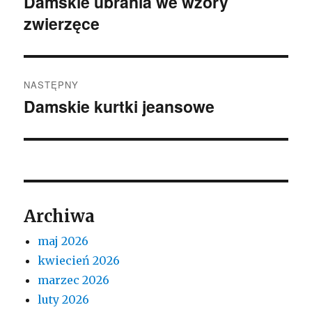
Damskie ubrania we wzory
Poprzedni
zwierzęce
wpis:
NASTĘPNY
Damskie kurtki jeansowe
Następny
wpis:
Archiwa
maj 2026
kwiecień 2026
marzec 2026
luty 2026