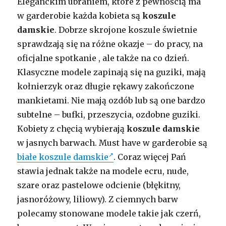
Eleganckim ubraniem, które z pewnością ma
w garderobie każda kobieta są
koszule
damskie
. Dobrze skrojone koszule świetnie
sprawdzają się na różne okazje – do pracy, na
oficjalne spotkanie , ale także na co dzień.
Klasyczne modele zapinają się na guziki, mają
kołnierzyk oraz długie rękawy zakończone
mankietami. Nie mają ozdób lub są one bardzo
subtelne – bufki, przeszycia, ozdobne guziki.
Kobiety z chęcią wybierają
koszule damskie
w jasnych barwach. Must have w garderobie są
białe koszule damskie
. Coraz więcej Pań
stawia jednak także na modele ecru, nude,
szare oraz pastelowe odcienie (błękitny,
jasnoróżowy, liliowy). Z ciemnych barw
polecamy stonowane modele takie jak czerń,