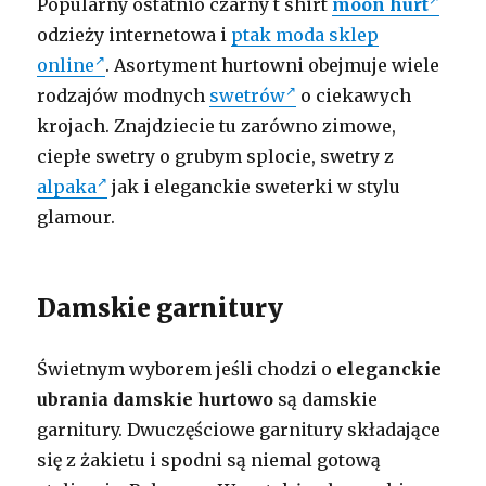
Popularny ostatnio czarny t shirt
moon hurt
odzieży internetowa i
ptak moda sklep
online
. Asortyment hurtowni obejmuje wiele
rodzajów modnych
swetrów
o ciekawych
krojach. Znajdziecie tu zarówno zimowe,
ciepłe swetry o grubym splocie, swetry z
alpaka
jak i eleganckie sweterki w stylu
glamour.
Damskie garnitury
Świetnym wyborem jeśli chodzi o
eleganckie
ubrania damskie hurtowo
są damskie
garnitury. Dwuczęściowe garnitury składające
się z żakietu i spodni są niemal gotową