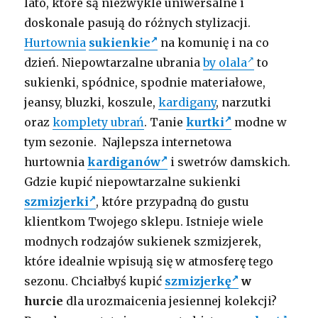
lato, które są niezwykle uniwersalne i
doskonale pasują do różnych stylizacji.
Hurtownia
sukienkie
na komunię i na co
dzień. Niepowtarzalne ubrania
by olala
to
sukienki, spódnice, spodnie materiałowe,
jeansy, bluzki, koszule,
kardigany
, narzutki
oraz
komplety ubrań
. Tanie
kurtki
modne w
tym sezonie. Najlepsza internetowa
hurtownia
kardiganów
i swetrów damskich.
Gdzie kupić niepowtarzalne sukienki
szmizjerki
, które przypadną do gustu
klientkom Twojego sklepu. Istnieje wiele
modnych rodzajów sukienek szmizjerek,
które idealnie wpisują się w atmosferę tego
sezonu. Chciałbyś kupić
szmizjerkę
w
hurcie
dla urozmaicenia jesiennej kolekcji?