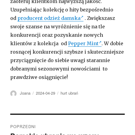
zaoferuj klientkom najwyższą jakość.
Uzupełniając kolekcję o hity bezpośrednio
od
producent odzież damska
. Zwiększasz
swoje szanse na wyróżnienie się na tle
konkurencji oraz pozyskanie nowych
klientów z kolekcja od
Pepper Mint
. W dobie
rosnącej konkurencji szybsze i skuteczniejsze
przyciągnięcie do siebie uwagi starannie
dobranymi sezonowymi nowościami to
prawdziwe osiągnięcie!
Autor
Opublikowano
Kategorie
Joana
2024-04-29
hurt ubrań
Nawigacja
POPRZEDNI
wpisu