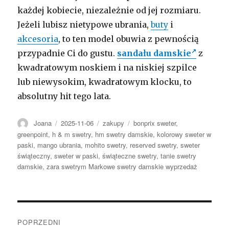
każdej kobiecie, niezależnie od jej rozmiaru.
Jeżeli lubisz nietypowe ubrania,
buty
i
akcesoria
, to ten model obuwia z pewnością
przypadnie Ci do gustu.
sandału damskie
z
kwadratowym noskiem i na niskiej szpilce
lub niewysokim, kwadratowym klocku, to
absolutny hit tego lata.
Autor
Opublikowano
Kategorie
Tagi
Joana
2025-11-06
zakupy
bonprix sweter
,
greenpoint
,
h & m swetry
,
hm swetry damskie
,
kolorowy sweter w
paski
,
mango ubrania
,
mohito swetry
,
reserved swetry
,
sweter
świąteczny
,
sweter w paski
,
świąteczne swetry
,
tanie swetry
damskie
,
zara swetrym Markowe swetry damskie wyprzedaż
Nawigacja
POPRZEDNI