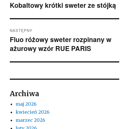
wpisu
Kobaltowy krótki sweter ze stójką
Poprzedni
wpis:
NASTĘPNY
Fluo różowy sweter rozpinany w
Następny
ażurowy wzór RUE PARIS
wpis:
Archiwa
maj 2026
kwiecień 2026
marzec 2026
luty 2026