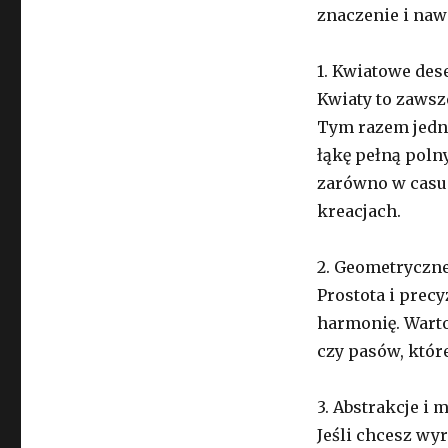
znaczenie i naw
1. Kwiatowe des
Kwiaty to zawsz
Tym razem jedn
łąkę pełną poln
zarówno w casua
kreacjach.
2. Geometryczne
Prostota i pre
harmonię. Wart
czy pasów, któr
3. Abstrakcje i
Jeśli chcesz wy