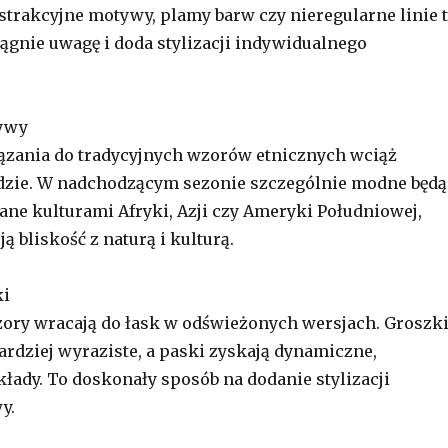
trakcyjne motywy, plamy barw czy nieregularne linie 
iągnie uwagę i doda stylizacji indywidualnego
tywy
iązania do tradycyjnych wzorów etnicznych wciąż
dzie. W nadchodzącym sezonie szczególnie modne będą
ane kulturami Afryki, Azji czy Ameryki Południowej,
ą bliskość z naturą i kulturą.
ki
ory wracają do łask w odświeżonych wersjach. Groszk
bardziej wyraziste, a paski zyskają dynamiczne,
łady. To doskonały sposób na dodanie stylizacji
y.