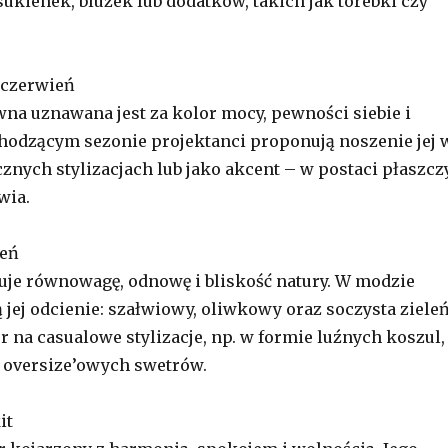
sukienek, bluzek lub dodatków, takich jak torebki czy
 czerwień
na uznawana jest za kolor mocy, pewności siebie i
hodzącym sezonie projektanci proponują noszenie jej 
ych stylizacjach lub jako akcent – w postaci płaszczy
wia.
leń
uje równowagę, odnowę i bliskość natury. W modzie
jej odcienie: szałwiowy, oliwkowy oraz soczysta zieleń
r na casualowe stylizacje, np. w formie luźnych koszul,
b oversize’owych swetrów.
it