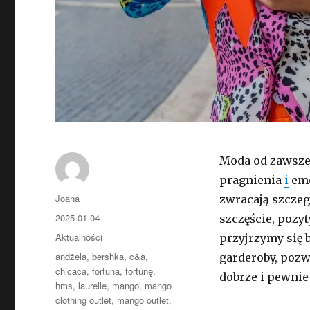
Moda od zawsze 
pragnienia
i
emo
Autor
Joana
zwracają szczeg
Opublikowano
2025-01-04
szczęście, pozy
Kategorie
Aktualności
przyjrzymy się 
Tagi
andżela
,
bershka
,
c&a
,
garderoby, pozwa
chicaca
,
fortuna
,
fortunę
,
dobrze i pewnie 
hms
,
laurelle
,
mango
,
mango
clothing outlet
,
mango outlet
,