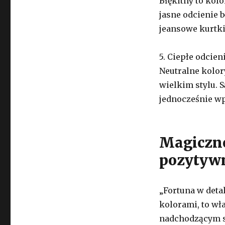
Błękitny to kol
jasne odcienie 
jeansowe kurtki,
5. Ciepłe odcien
Neutralne kolory
wielkim stylu. S
jednocześnie wp
Magiczne
pozytywn
„Fortuna w deta
kolorami, to wła
nadchodzącym s