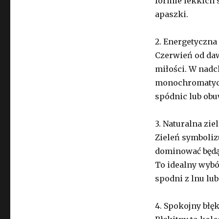
formie lekkich 
apaszki.
2. Energetyczna
Czerwień od daw
miłości. W nadc
monochromatyczn
spódnic lub obu
3. Naturalna zie
Zieleń symboliz
dominować będą 
To idealny wybó
spodni z lnu lu
4. Spokojny błęk