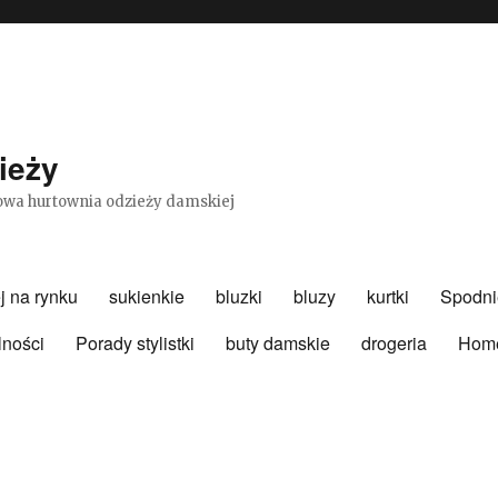
ieży
etowa hurtownia odzieży damskiej
j na rynku
sukienkie
bluzki
bluzy
kurtki
Spodni
lności
Porady stylistki
buty damskie
drogeria
Hom