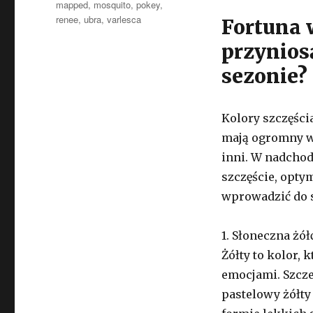
mapped
,
mosquito
,
pokey
,
renee
,
ubra
,
varlesca
Fortuna 
przynios
sezonie?
Kolory szczęści
mają ogromny wp
inni. W nadchod
szczęście, opty
wprowadzić do s
1. Słoneczna żół
Żółty to kolor, 
emocjami. Szcze
pastelowy żółty