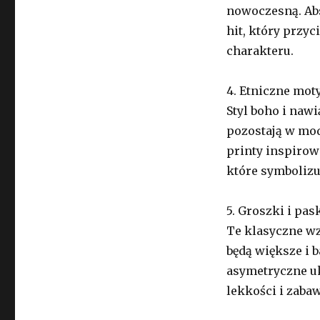
nowoczesną. Abs
hit, który przyc
charakteru.
4. Etniczne mo
Styl boho i naw
pozostają w mo
printy inspirow
które symbolizuj
5. Groszki i pas
Te klasyczne wz
będą większe i 
asymetryczne uk
lekkości i zabaw