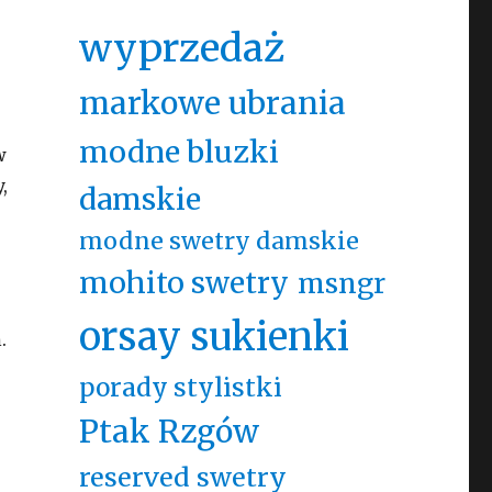
wyprzedaż
markowe ubrania
modne bluzki
w
,
damskie
modne swetry damskie
mohito swetry
msngr
orsay sukienki
.
porady stylistki
Ptak Rzgów
reserved swetry