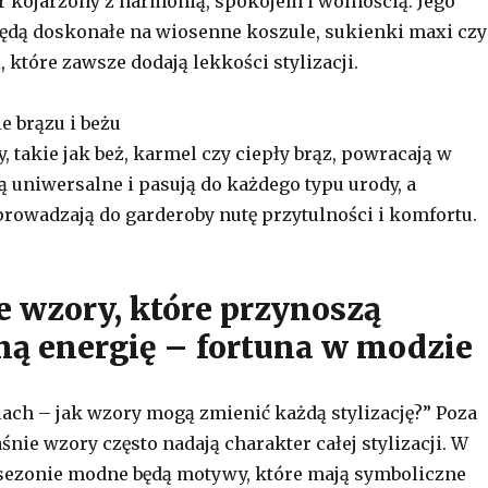
or kojarzony z harmonią, spokojem i wolnością. Jego
będą doskonałe na wiosenne koszule, sukienki maxi czy
 które zawsze dodają lekkości stylizacji.
ie brązu i beżu
, takie jak beż, karmel czy ciepły brąz, powracają w
ą uniwersalne i pasują do każdego typu urody, a
rowadzają do garderoby nutę przytulności i komfortu.
 wzory, które przynoszą
ą energię – fortuna w modzie
lach – jak wzory mogą zmienić każdą stylizację?” Poza
śnie wzory często nadają charakter całej stylizacji. W
ezonie modne będą motywy, które mają symboliczne