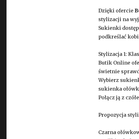
Dzięki ofercie
B
stylizacji na wy
Sukienki dostęp
podkreślać kobi
Stylizacja 1: Kl
Butik Online of
świetnie sprawd
Wybierz sukienk
sukienka ołówko
Połącz ją z czół
Propozycja styli
Czarna ołówkow