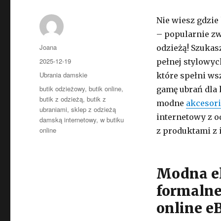
Nie wiesz gdzie
– popularnie z
Autor
Joana
odzieżą! Szukas
Opublikowano
2025-12-19
pełnej stylowy
Kategorie
Ubrania damskie
które spełni ws
Tagi
butik odzieżowy
,
butik online
,
gamę ubrań dla 
butik z odzieżą
,
butik z
modne
akcesor
ubraniami
,
sklep z odzieżą
internetowy z o
damską internetowy
,
w butiku
online
z produktami z i
Modna el
formalne
online eB