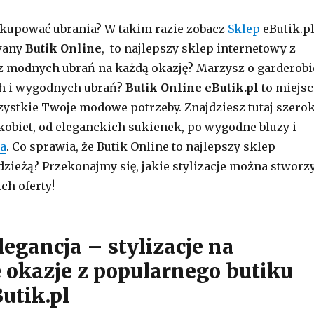
 kupować ubrania? W takim razie zobacz
Sklep
eButik.p
wany
Butik Online
, to najlepszy sklep internetowy z
z modnych ubrań na każdą okazję? Marzysz o garderobi
ch i wygodnych ubrań?
Butik Online eButik.pl
to miejsc
zystkie Twoje modowe potrzeby. Znajdziesz tutaj szero
kobiet, od eleganckich sukienek, po wygodne bluzy i
ia
. Co sprawia, że Butik Online to najlepszy sklep
dzieżą? Przekonajmy się, jakie stylizacje można stworz
ch oferty!
egancja – stylizacje na
 okazje z popularnego butiku
utik.pl