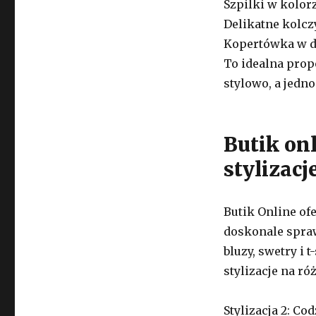
Szpilki w kolorz
Delikatne kolcz
Kopertówka w 
To idealna prop
stylowo, a jedn
Butik on
stylizacj
Butik Online of
doskonale sprawd
bluzy, swetry i 
stylizacje na ró
Stylizacja 2: C