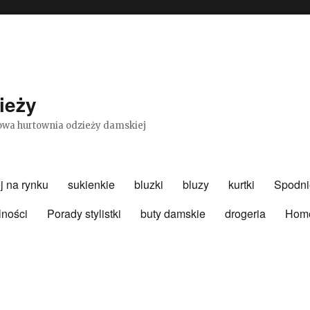
ieży
etowa hurtownia odzieży damskiej
j na rynku
sukienkie
bluzki
bluzy
kurtki
Spodni
lności
Porady stylistki
buty damskie
drogeria
Hom