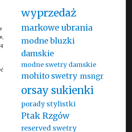
wyprzedaż
l
markowe ubrania
e
e,
modne bluzki
ką
damskie
modne swetry damskie
yć
mohito swetry
msngr
orsay sukienki
porady stylistki
Ptak Rzgów
reserved swetry