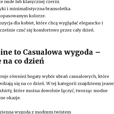
e nude lub klasycznej czerni.
yki i minimalistyczna bransoletka.
dopasowanym kolorze.
ozycja dla kobiet, które chcą wyglądać elegancko i
ocześnie czuć się komfortowo przez cały dzień.
line to Casualowa wygoda –
e na co dzień
eruje również bogaty wybór ubrań casualowych, które
zają się na co dzień. W tej kategorii znajdziemy jeansy
t-shirty, które można dowolnie łączyć, tworząc modne
żne okazje.
odzienna wygoda z modnym twistem