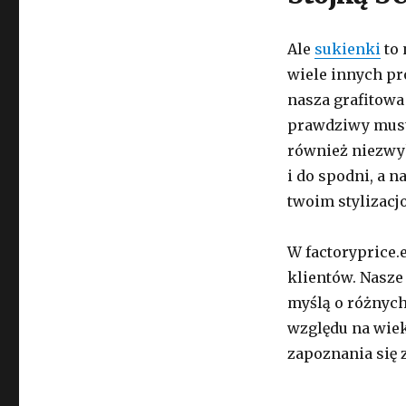
Ale
sukienki
to 
wiele innych pr
nasza grafitowa
prawdziwy must-
również niezwyk
i do spodni, a 
twoim stylizacj
W factoryprice.
klientów. Nasze 
myślą o różnych
względu na wiek 
zapoznania się z