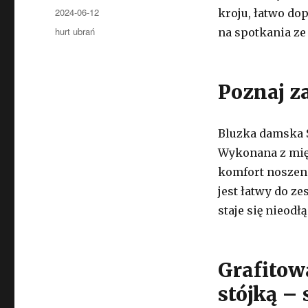
Opublikowano
2024-06-12
kroju, łatwo dop
Kategorie
hurt ubrań
na spotkania ze
Poznaj z
Bluzka damska 
Wykonana z mięk
komfort noszeni
jest łatwy do z
staje się nieod
Grafitow
stójką – 