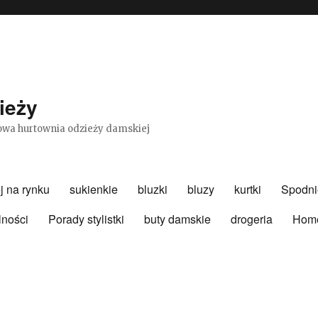
ieży
etowa hurtownia odzieży damskiej
j na rynku
sukienkie
bluzki
bluzy
kurtki
Spodni
lności
Porady stylistki
buty damskie
drogeria
Hom