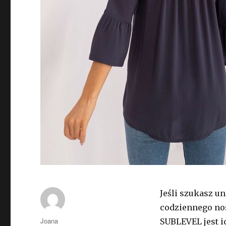
Jeśli szukasz u
codziennego nos
Autor
Joana
SUBLEVEL jest 