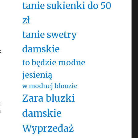
tanie sukienki do 50
zł
,
tanie swetry
o
damskie
k
to będzie modne
jesienią
w modnej bloozie
Zara bluzki
z
damskie
o
Wyprzedaż