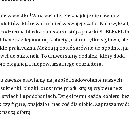
nie wszystko! W naszej ofercie znajduje się również
oduktów, które warto mieć w swojej szafie. Na przykład
 codzienna bluzka damska ze stójką marki SUBLEVEL t
have każdej modnej kobiety. Jest nie tylko stylowa, ale
le praktyczna. Można ją nosić zarówno do spódnic, ja
nawet do sukienek. To uniwersalny dodatek, który doda
om elegancji i niepowtarzalnego charakteru.
eu zawsze stawiamy na jakość i zadowolenie naszych
sukienki, bluzki, oraz inne produkty, są wybierane z
 stylach i upodobaniach. Dzięki temu każda kobieta, be
czy figurę, znajdzie u nas coś dla siebie. Zapraszamy d
 naszą ofertą!