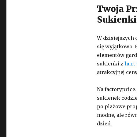
Twoja Pr
Sukienki:
W dzisiejszych 
się wyjątkowo. 
elementów garde
sukienki z
hurt
atrakcyjnej cen
Na factoryprice
sukienek codzie
po plażowe prop
modne, ale równ
dzień.