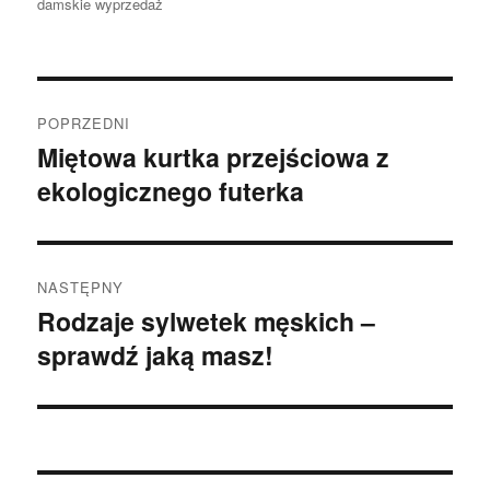
damskie wyprzedaż
Nawigacja
POPRZEDNI
wpisu
Miętowa kurtka przejściowa z
Poprzedni
ekologicznego futerka
wpis:
NASTĘPNY
Rodzaje sylwetek męskich –
Następny
sprawdź jaką masz!
wpis: