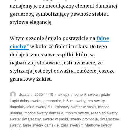
uznajemy je za nieodłączny element damskiej
garderoby, symbolizujący pewność siebie i
stylową elegancję.
W tym sezonie śmiało postawicie na
fajne
ciuchy
w kolorze fiolet i turkus. Do tego
dodajcie zamszowe szpilki, które są
najbardziej stosowne. Jeśli uważacie, że
stylizacja jest zbyt odważna, załóżcie jeszcze
granatowy żakiet.
Autor
Opublikowano
Kategorie
Tagi
Joana
2025-11-10
sklepy
bonprix sweter
,
gdzie
kupić dobry sweter
,
greenpoint
,
h & m swetry
,
hm swetry
damskie
,
jakie swetry dla
,
kolorowy sweter w paski
,
mango
ubrania
,
modne swetry damskie
,
mohito swetry
,
reserved swetry
,
sweter świąteczny
,
sweter w paski
,
swetry promocja
,
świąteczne
swetry
,
tanie swetry damskie
,
zara swetrym Markowe swetry