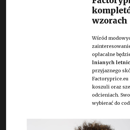
Factoryp
kompletó
wzorach
Wśród modowyc
zainteresowanie
opłacalne będzi
lnianych letn
przyjaznego sk
Factoryprice.eu
koszuli oraz s
odcieniach. Swo
wybierać do cod