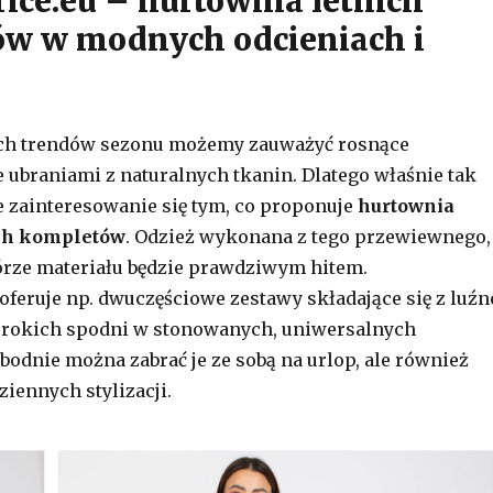
rice.eu – hurtownia letnich
w w modnych odcieniach i
h trendów sezonu możemy zauważyć rosnące
 ubraniami z naturalnych tkanin. Dlatego właśnie tak
e zainteresowanie się tym, co proponuje
hurtownia
ich kompletów
. Odzież wykonana z tego przewiewnego,
órze materiału będzie prawdziwym hitem.
 oferuje np. dwuczęściowe zestawy składające się z luźn
zerokich spodni w stonowanych, uniwersalnych
bodnie można zabrać je ze sobą na urlop, ale również
ziennych stylizacji.