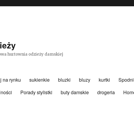
ieży
etowa hurtownia odzieży damskiej
j na rynku
sukienkie
bluzki
bluzy
kurtki
Spodni
lności
Porady stylistki
buty damskie
drogeria
Hom