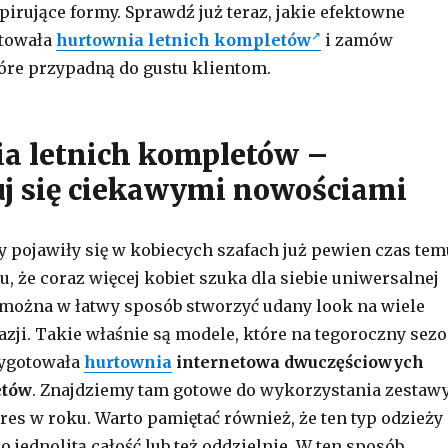
pirujące formy. Sprawdź już teraz, jakie efektowne
towała
hurtownia letnich kompletów
i zamów
óre przypadną do gustu klientom.
a letnich kompletów –
uj się ciekawymi nowościami
pojawiły się w kobiecych szafach już pewien czas tem
u, że coraz więcej kobiet szuka dla siebie uniwersalnej
ą można w łatwy sposób stworzyć udany look na wiele
zji. Takie właśnie są modele, które na tegoroczny sez
zygotowała
hurtownia
internetowa dwuczęściowych
etów
. Znajdziemy tam gotowe do wykorzystania zestaw
kres w roku. Warto pamiętać również, że ten typ odzieży
 jednolitą całość lub też oddzielnie. W ten sposób