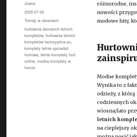
Autor
Joana
różnorodne, ins
Opublikowano
2025-07-02
nowości przygo
Kategorie
Trendy w ubraniach
modowe hity, kt
Tagi
hurtownia damskich letnich
kompletów
,
hurtownia letnich
kompletów factoryprice.eu
,
Hurtowni
komplety letnie sprzedaż
hurtowa
,
letnie komplety hurt
zainspir
online
,
modne komplety w
hurcie
Modne komplety 
Wynika to z fakt
odzieży, z któr
codziennych oka
wiosna/lato pr
letnich kompl
na cieplejszy o
można nosić jako