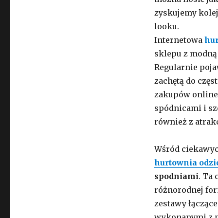
zyskujemy kole
looku.
Internetowa
hur
sklepu z modną
Regularnie poja
zachętą do czę
zakupów online 
spódnicami i sz
również z atrak
Wśród ciekawyc
hurtownia odzi
spodniami
. Ta 
różnorodnej fo
zestawy łączące
wykonanymi z p