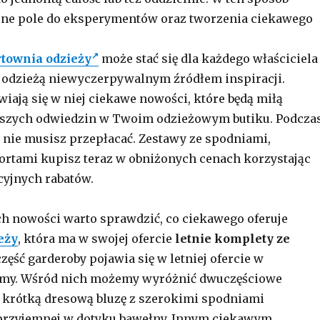
jne pole do eksperymentów oraz tworzenia ciekawego
townia odzieży
może stać się dla każdego właściciela
 odzieżą niewyczerpywalnym źródłem inspiracji.
wiają się w niej ciekawe nowości, które będą miłą
stszych odwiedzin w Twoim odzieżowym butiku. Podcza
nie musisz przepłacać. Zestawy ze spodniami,
ortami kupisz teraz w obniżonych cenach korzystając
cyjnych rabatów.
h nowości warto sprawdzić, co ciekawego oferuje
eży
, która ma w swojej ofercie
letnie komplety ze
część garderoby pojawia się w letniej ofercie w
rmy. Wśród nich możemy wyróżnić dwuczęściowe
 krótką dresową bluzę z szerokimi spodniami
rzyjemnej w dotyku bawełny. Innym ciekawym