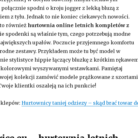
połącznie spodni o kroju jogger z lekką bluzą z
em z tyłu. Jednak to nie koniec ciekawych nowości.
 to również
hurtownia online letnich kompletów z
kie spodenki są właśnie tym, czego potrzebują modne
największych upałów. Poczucie przyjemnego komfortu
rodne zestawy. Przykładem może tu być model w
nie stylistyce hippie łączący bluzkę z krótkim rękawe
 z kolorowymi wyszywanymi wstawkami. Pamiętaj
swojej kolekcji zamówić modele prążkowane z szortami
Twoje klientki oszaleją na ich punkcie!
 sklepów:
Hurtownicy taniej odziezy – skąd brać towar d