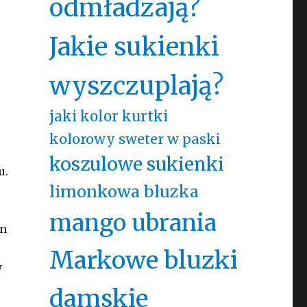
odmładzają?
Jakie sukienki
wyszczuplają?
jaki kolor kurtki
kolorowy sweter w paski
koszulowe sukienki
u.
limonkowa bluzka
mango ubrania
on
Markowe bluzki
y
damskie