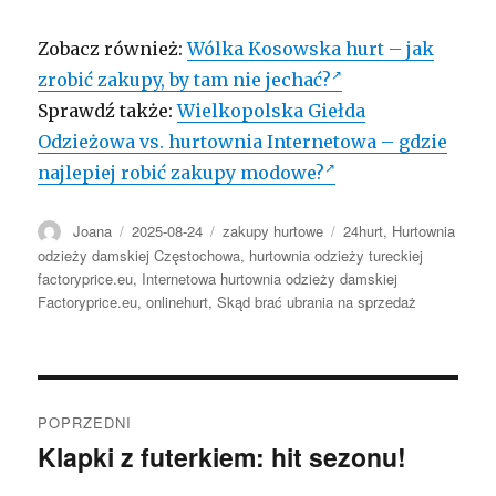
Zobacz również:
Wólka Kosowska hurt – jak
zrobić zakupy, by tam nie jechać?
Sprawdź także:
Wielkopolska Giełda
Odzieżowa vs. hurtownia Internetowa – gdzie
najlepiej robić zakupy modowe?
Autor
Opublikowano
Kategorie
Tagi
Joana
2025-08-24
zakupy hurtowe
24hurt
,
Hurtownia
odzieży damskiej Częstochowa
,
hurtownia odzieży tureckiej
factoryprice.eu
,
Internetowa hurtownia odzieży damskiej
Factoryprice.eu
,
onlinehurt
,
Skąd brać ubrania na sprzedaż
Nawigacja
POPRZEDNI
wpisu
Klapki z futerkiem: hit sezonu!
Poprzedni
wpis: