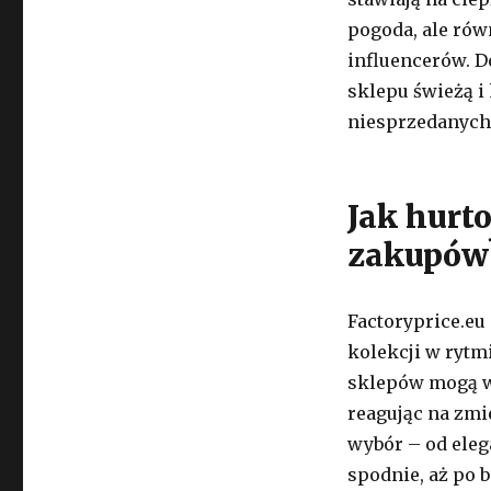
pogoda, ale rów
influencerów. D
sklepu świeżą i
niesprzedanych
Jak hurt
zakupów
Factoryprice.eu
kolekcji w rytm
sklepów mogą w
reagując na zmi
wybór – od eleg
spodnie, aż po 