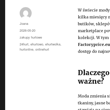
W świecie mody c
kilka miesięcy 
Autor
Joana
butików, sklep
Opublikowano
2026-05-20
marketplace po
Kategorie
zakupy hurtowe
kolekcji. W tym
Tagi
24hurt
,
ehurtowo
,
ehurtwolka
,
Factoryprice.eu
hurtonline
,
onlinehurt
dostęp do najn
Dlaczego
ważne?
Moda zmienia si
tkaniny, jasne 
stawiają na ciep