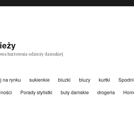
ieży
etowa hurtownia odzieży damskiej
j na rynku
sukienkie
bluzki
bluzy
kurtki
Spodni
lności
Porady stylistki
buty damskie
drogeria
Hom