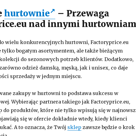
e
hurtownie
– Przewaga
rice.eu nad innymi hurtowniam
o wielu konkurencyjnych hurtowni, Factoryprice.eu
e tylko bogatym asortymentem, ale także bieżącym
olekcji do sezonowych potrzeb klientów. Dodatkowo,
 zarówno odzież damską, męską, jak i unisex, co daje
ści sprzedaży w jednym miejscu.
wane zakupy w hurtowni to podstawa sukcesu w
ej. Wybierając partnera takiego jak Factoryprice.eu,
p do produktów, które nie tylko wpisują się w najnowsz
pojawiają się w ofercie dokładnie wtedy, kiedy klienci
zukać. A to oznacza, że Twój
sklep
zawsze będzie o krok
cją.