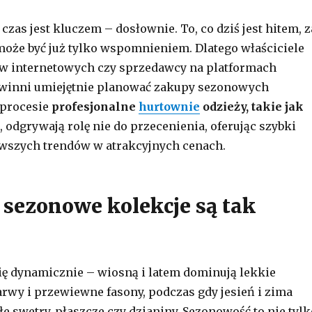
zas jest kluczem – dosłownie. To, co dziś jest hitem, z
może być już tylko wspomnieniem. Dlatego właściciele
ów internetowych czy sprzedawcy na platformach
winni umiejętnie planować zakupy sezonowych
 procesie
profesjonalne
hurtownie
odzieży, takie jak
, odgrywają rolę nie do przecenienia, oferując szybki
owszych trendów w atrakcyjnych cenach.
 sezonowe kolekcje są tak
ę dynamicznie – wiosną i latem dominują lekkie
barwy i przewiewne fasony, podczas gdy jesień i zima
łe swetry, płaszcze czy dzianiny. Sezonowość to nie tylk