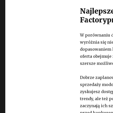
Najlepsz
Factoryp
W porównaniu d
wyróżnia się ni
dopasowaniem k
oferta obejmuje
szersze możliwo
Dobrze zaplano
sprzedaży modow
zyskujesz dostę
trendy, ale też 
zaczynają ich s
przed konkuren