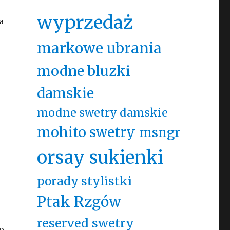
wyprzedaż
a
markowe ubrania
modne bluzki
damskie
modne swetry damskie
mohito swetry
msngr
orsay sukienki
porady stylistki
Ptak Rzgów
reserved swetry
o