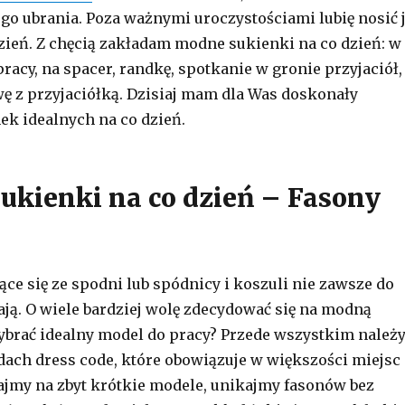
ego ubrania. Poza ważnymi uroczystościami lubię nosić 
zień. Z chęcią zakładam modne sukienki na co dzień: w
pracy, na spacer, randkę, spotkanie w gronie przyjaciół,
ę z przyjaciółką. Dzisiaj mam dla Was doskonały
ek idealnych na co dzień.
Sukienki na co dzień – Fasony
ące się ze spodni lub spódnicy i koszuli nie zawsze do
ą. O wiele bardziej wolę zdecydować się na modną
ybrać idealny model do pracy? Przede wszystkim należ
dach dress code, które obowiązuje w większości miejsc
iajmy na zbyt krótkie modele, unikajmy fasonów bez