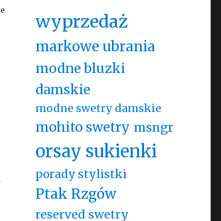
je
wyprzedaż
markowe ubrania
modne bluzki
damskie
modne swetry damskie
mohito swetry
msngr
orsay sukienki
porady stylistki
y
Ptak Rzgów
reserved swetry