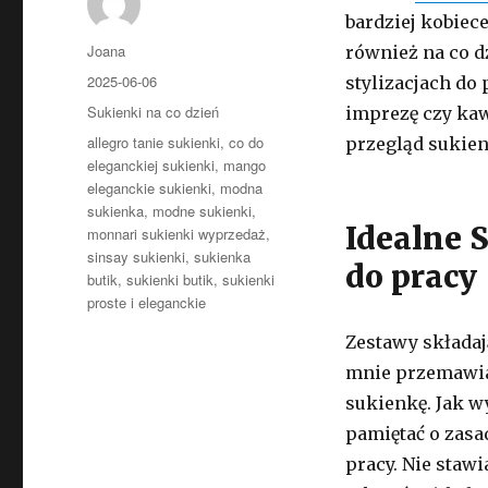
bardziej kobiec
Autor
Joana
również na co d
Opublikowano
2025-06-06
stylizacjach do 
Kategorie
Sukienki na co dzień
imprezę czy kaw
Tagi
allegro tanie sukienki
,
co do
przegląd sukien
eleganckiej sukienki
,
mango
eleganckie sukienki
,
modna
sukienka
,
modne sukienki
,
Idealne 
monnari sukienki wyprzedaż
,
sinsay sukienki
,
sukienka
do pracy
butik
,
sukienki butik
,
sukienki
proste i eleganckie
Zestawy składaj
mnie przemawiaj
sukienkę. Jak w
pamiętać o zasa
pracy. Nie staw