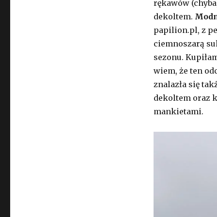
rękawów (chyba,
dekoltem.
Modn
papilion.pl, z p
ciemnoszarą suk
sezonu. Kupiła
wiem, że ten odc
znalazła się ta
dekoltem oraz k
mankietami.