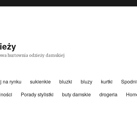
ieży
etowa hurtownia odzieży damskiej
j na rynku
sukienkie
bluzki
bluzy
kurtki
Spodni
lności
Porady stylistki
buty damskie
drogeria
Hom