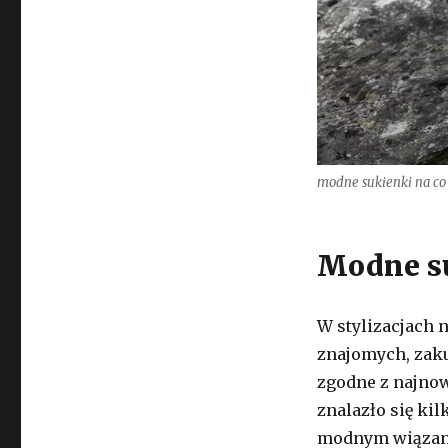
modne sukienki na co
Modne su
W stylizacjach 
znajomych, zaku
zgodne z najnow
znalazło się ki
modnym wiązani