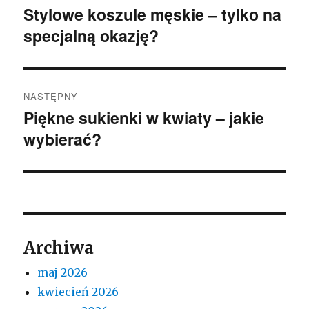
wpisu
Stylowe koszule męskie – tylko na
Poprzedni
specjalną okazję?
wpis:
NASTĘPNY
Piękne sukienki w kwiaty – jakie
Następny
wybierać?
wpis:
Archiwa
maj 2026
kwiecień 2026