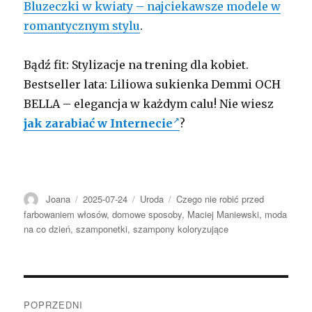
Bluzeczki w kwiaty – najciekawsze modele w
romantycznym stylu
.
Bądź fit: Stylizacje na trening dla kobiet.
Bestseller lata: Liliowa sukienka Demmi OCH
BELLA – elegancja w każdym calu! Nie wiesz
jak zarabiać w Internecie
?
Autor
Opublikowano
Kategorie
Tagi
Joana
2025-07-24
Uroda
Czego nie robić przed
farbowaniem włosów
,
domowe sposoby
,
Maciej Maniewski
,
moda
na co dzień
,
szamponetki
,
szampony koloryzujące
Nawigacja
POPRZEDNI