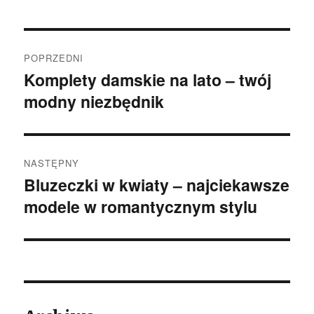
Nawigacja
POPRZEDNI
wpisu
Komplety damskie na lato – twój
Poprzedni
modny niezbędnik
wpis:
NASTĘPNY
Bluzeczki w kwiaty – najciekawsze
Następny
modele w romantycznym stylu
wpis: