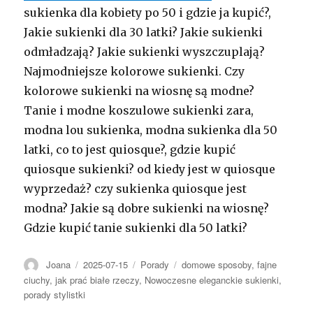
sukienka dla kobiety po 50 i gdzie ja kupić?,
Jakie sukienki dla 30 latki? Jakie sukienki
odmładzają? Jakie sukienki wyszczuplają?
Najmodniejsze kolorowe sukienki. Czy
kolorowe sukienki na wiosnę są modne?
Tanie i modne koszulowe sukienki zara,
modna lou sukienka, modna sukienka dla 50
latki, co to jest quiosque?, gdzie kupić
quiosque sukienki? od kiedy jest w quiosque
wyprzedaż? czy sukienka quiosque jest
modna? Jakie są dobre sukienki na wiosnę?
Gdzie kupić tanie sukienki dla 50 latki?
Autor
Opublikowano
Kategorie
Tagi
Joana
2025-07-15
Porady
domowe sposoby
,
fajne
ciuchy
,
jak prać białe rzeczy
,
Nowoczesne eleganckie sukienki
,
porady stylistki