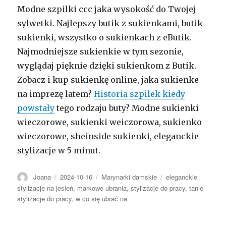
Modne szpilki ccc jaka wysokość do Twojej
sylwetki. Najlepszy butik z sukienkami, butik
sukienki, wszystko o sukienkach z eButik.
Najmodniejsze sukienkie w tym sezonie,
wyglądaj pięknie dzięki sukienkom z Butik.
Zobacz i kup sukienkę online, jaka sukienke
na imprezę latem?
Historia szpilek kiedy
powstały
tego rodzaju buty? Modne sukienki
wieczorowe, sukienki weiczorowa, sukienko
wieczorowe, sheinside sukienki, eleganckie
stylizacje w 5 minut.
Autor
Opublikowano
Kategorie
Tagi
Joana
2024-10-16
Marynarki damskie
eleganckie
stylizacje na jesień
,
markowe ubrania
,
stylizacje do pracy
,
tanie
stylizacje do pracy
,
w co się ubrać na