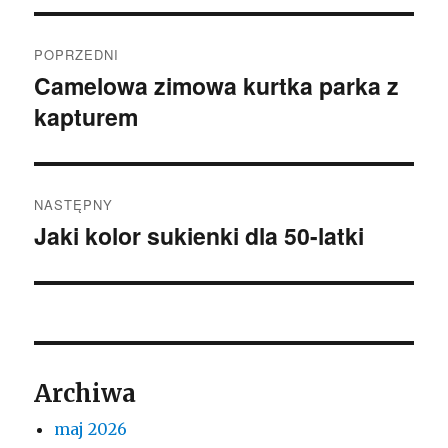
Nawigacja
POPRZEDNI
wpisu
Camelowa zimowa kurtka parka z
Poprzedni
kapturem
wpis:
NASTĘPNY
Jaki kolor sukienki dla 50-latki
Następny
wpis:
Archiwa
maj 2026