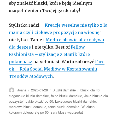
aby znaleźć bluzki, które będą idealnym
uzupełnieniem Twojej garderoby!
Stylistka radzi –
Kreacje weselne nie tylko z la
mania czyli ciekawe propozycje na wiosnę
i
nie tylko. Tanie i
Modn e obuwie alternatywa
dla deezee
i nie tylko. Best of
Fellow
Fashionista – stylizacje z eButik które
pokochasz
natychmiast. Warto zobaczyć
Face
ok – Rola Social Mediów w Kształtowaniu
Trendów Modowych
.
Autor
Opublikowano
Kategorie
Tagi
Joana
2025-01-28
Bluzki damskie
bluzki dla 40
,
eleganckie bluzki damskie
,
fajne bluzki damskie
,
Jaka bluzka dla
puszystej
,
Jakie bluzki po 50
,
Luksusowe bluzki damskie
,
markowe bluzki damskie
,
tanie bluzki damskie
,
W jakich
kolorach ubierać się po 50
,
zara bluzy wyprzedaż