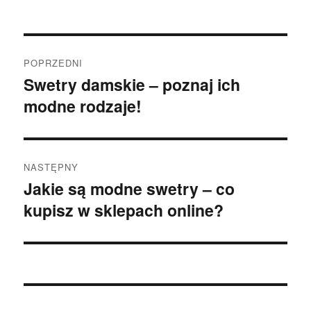
Nawigacja
POPRZEDNI
wpisu
Swetry damskie – poznaj ich
Poprzedni
modne rodzaje!
wpis:
NASTĘPNY
Jakie są modne swetry – co
Następny
kupisz w sklepach online?
wpis: