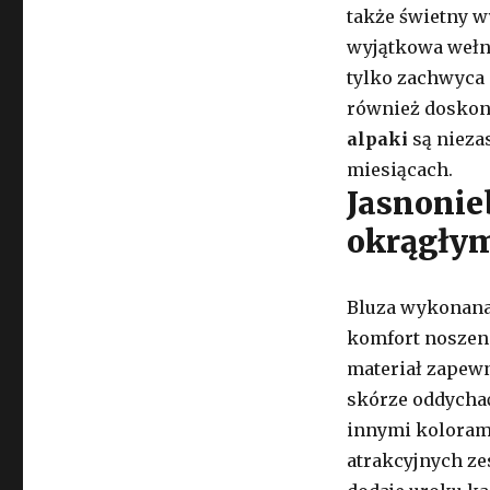
także świetny w
wyjątkowa wełna
tylko zachwyca
również doskona
alpaki
są nieza
miesiącach.
Jasnonie
okrągły
Bluza wykonana 
komfort noszeni
materiał zapewn
skórze oddychać
innymi kolorami
atrakcyjnych ze