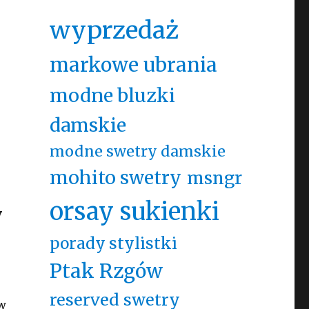
wyprzedaż
markowe ubrania
modne bluzki
damskie
modne swetry damskie
mohito swetry
msngr
orsay sukienki
y
porady stylistki
Ptak Rzgów
reserved swetry
 w