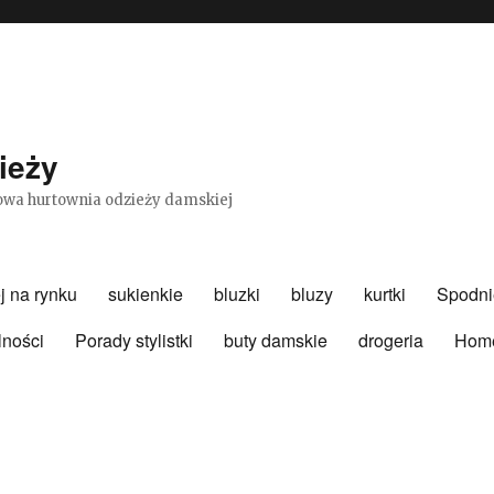
ieży
etowa hurtownia odzieży damskiej
j na rynku
sukienkie
bluzki
bluzy
kurtki
Spodni
lności
Porady stylistki
buty damskie
drogeria
Hom