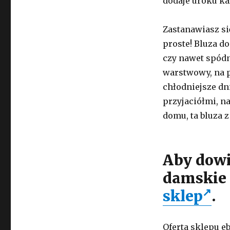
dodaje uroku każ
Zastanawiasz si
proste! Bluza d
czy nawet spódn
warstwowy, na p
chłodniejsze dni
przyjaciółmi, n
domu, ta bluza z
Aby dowie
damskie 
sklep
.
Oferta sklepu eb