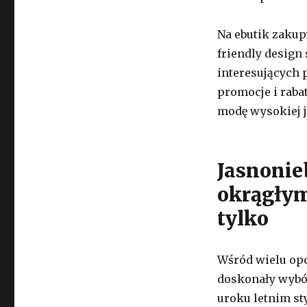
Na ebutik zakupy
friendly design
interesujących
promocje i rabat
modę wysokiej j
Jasnonie
okrągłym
tylko
Wśród wielu opc
doskonały wybór
uroku letnim st