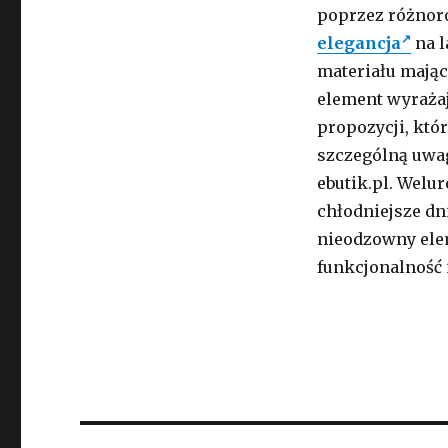
poprzez różnoro
elegancja
na l
materiału mając
element wyrażają
propozycji, któ
szczególną uwa
ebutik.pl. Welu
chłodniejsze dni
nieodzowny elem
funkcjonalność i
Nawigacja