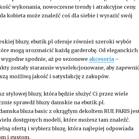
kość wykonania, nowoczesne trendy i atrakcyjne ceny.
da kobieta może znaleźć coś dla siebie i wyrazić swój
eskiej bluzy, ebutik.pl oferuje również szeroki wybór
tóre mogą urozmaicić każdą garderobę. Od eleganckich
z wygodne spodnie, aż po sezonowe
akcesoria
–
kty zostały starannie wyselekcjonowane, aby zapewni
szą możliwą jakość i satysfakcję z zakupów.
sz stylowej bluzy, która będzie służyć Ci przez wiele
znie sprawdź bluzy damskie na ebutik.pl.
damska bluza basic z okrągłym dekoltem RUE PARIS jes
wielu dostępnych modeli, które możesz tam znaleźć.
ełną ofertą i wybierz bluzę, która najlepiej odpowiada
m i gustom.