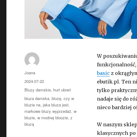
W poszukiwaniu i
funkcjonalność
Autor
Joana
basic
z okrągły
Opublikowano
2024-07-22
ebutik.pl. Ten 
Kategorie
Bluzy damskie
,
hurt ubrań
tylko praktyczn
Tagi
bluza damska
,
bluzę
,
czy w
nadaje się do r
bluzie na
,
jaka bluza jest
,
nieco bardziej o
markowe bluzy wyprzedaż
,
w
bluzie
,
w modnej bloozie
,
z
bluzą
W naszym sklep
klasycznych po 