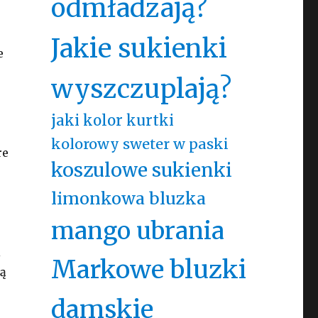
odmładzają?
Jakie sukienki
e
wyszczuplają?
jaki kolor kurtki
e
kolorowy sweter w paski
re
koszulowe sukienki
limonkowa bluzka
mango ubrania
i
Markowe bluzki
ją
damskie