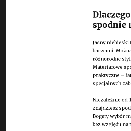
Dlaczego
spodnie 
Jasny niebieski
barwami. Można 
różnorodne styl
Materiałowe spo
praktyczne – ła
specjalnych zab
Niezależnie od 
znajdziesz spod
Bogaty wybór mod
bez względu na t