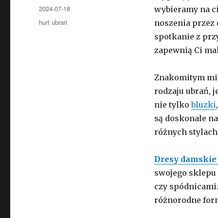
Opublikowano
2024-07-18
wybieramy na cie
Kategorie
hurt ubrań
noszenia przez c
spotkanie z prz
zapewnią Ci ma
Znakomitym mie
rodzaju ubrań, j
nie tylko
bluzki
są doskonałe na
różnych stylach
Dresy damskie
swojego sklepu
czy spódnicami
różnorodne for