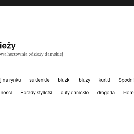
ieży
etowa hurtownia odzieży damskiej
j na rynku
sukienkie
bluzki
bluzy
kurtki
Spodni
lności
Porady stylistki
buty damskie
drogeria
Hom