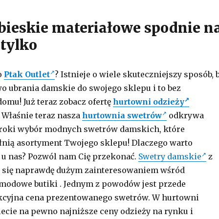
bieskie materiałowe spodnie n
 tylko
o
Ptak Outlet
? Istnieje o wiele skuteczniejszy sposób, 
 ubrania damskie do swojego sklepu i to bez
omu! Już teraz zobacz ofertę
hurtowni odzieży
. Właśnie teraz nasza
hurtownia swetrów
odkrywa
roki wybór modnych swetrów damskich, które
łnią asortyment Twojego sklepu! Dlaczego warto
 u nas? Pozwól nam Cię przekonać.
Swetry damskie
z
ą się naprawdę dużym zainteresowaniem wśród
modowe butiki . Jednym z powodów jest przede
kcyjna cena prezentowanego swetrów. W hurtowni
ecie na pewno najniższe ceny odzieży na rynku i