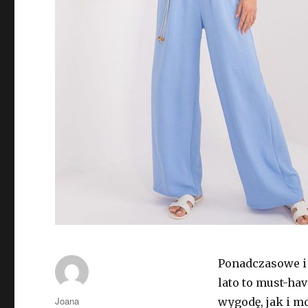
Ponadczasowe i
lato to must-hav
Autor
Joana
wygodę, jak i m