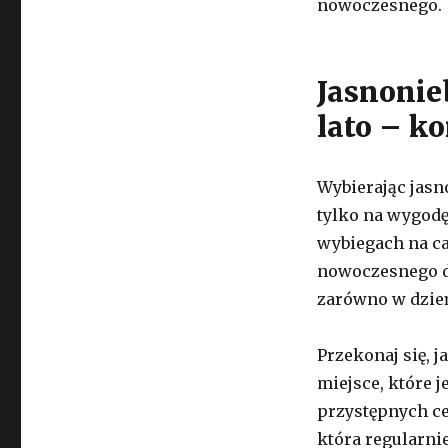
nowoczesnego.
Jasnonie
lato – ko
Wybierając jasn
tylko na wygodę
wybiegach na ca
nowoczesnego de
zarówno w dzień
Przekonaj się, j
miejsce, które j
przystępnych ce
która regularni