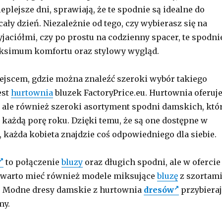
plejsze dni, sprawiają, że te spodnie są idealne do
ały dzień. Niezależnie od tego, czy wybierasz się na
yjaciółmi, czy po prostu na codzienny spacer, te spodni
ksimum komfortu oraz stylowy wygląd.
jscem, gdzie można znaleźć szeroki wybór takiego
est
hurtownia
bluzek FactoryPrice.eu. Hurtownia oferuj
, ale również szeroki asortyment spodni damskich, któ
 każdą porę roku. Dzięki temu, że są one dostępne w
, każda kobieta znajdzie coś odpowiedniego dla siebie.
to połączenie
bluzy
oraz długich spodni, ale w ofercie
 warto mieć również modele miksujące
bluzę
z szortam
. Modne dresy damskie z hurtownia
dresów
przybiera
my.