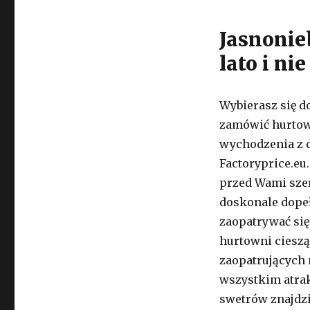
Jasnonie
lato i nie
Wybierasz się d
zamówić hurtowo
wychodzenia z d
Factoryprice.eu
przed Wami sze
doskonale dope
zaopatrywać się
hurtowni ciesz
zaopatrujących 
wszystkim atra
swetrów znajdzi