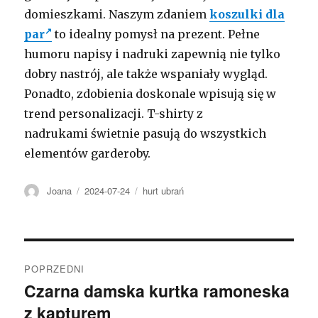
domieszkami. Naszym zdaniem
koszulki dla
par
to idealny pomysł na prezent. Pełne
humoru napisy i nadruki zapewnią nie tylko
dobry nastrój, ale także wspaniały wygląd.
Ponadto, zdobienia doskonale wpisują się w
trend personalizacji. T-shirty z
nadrukami świetnie pasują do wszystkich
elementów garderoby.
Autor
Opublikowano
Kategorie
Joana
2024-07-24
hurt ubrań
Nawigacja
POPRZEDNI
wpisu
Czarna damska kurtka ramoneska
Poprzedni
z kapturem
wpis: