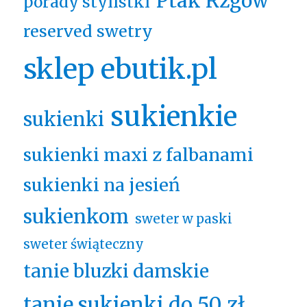
Ptak Rzgów
porady stylistki
reserved swetry
sklep ebutik.pl
sukienkie
sukienki
sukienki maxi z falbanami
sukienki na jesień
sukienkom
sweter w paski
sweter świąteczny
tanie bluzki damskie
tanie sukienki do 50 zł