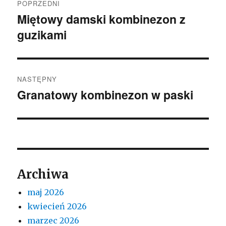
POPRZEDNI
wpisu
Miętowy damski kombinezon z
Poprzedni
guzikami
wpis:
NASTĘPNY
Granatowy kombinezon w paski
Następny
wpis:
Archiwa
maj 2026
kwiecień 2026
marzec 2026