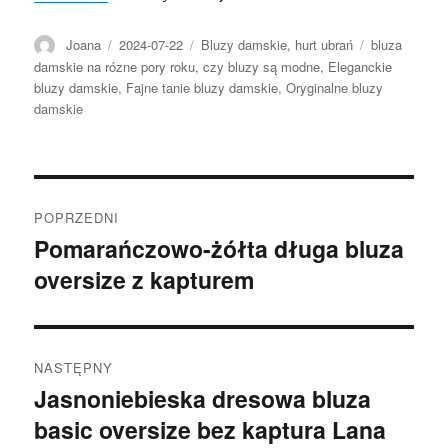
Autor
Opublikowano
Kategorie
Tagi
Joana
2024-07-22
Bluzy damskie
,
hurt ubrań
bluza
damskie na rózne pory roku
,
czy bluzy są modne
,
Eleganckie
bluzy damskie
,
Fajne tanie bluzy damskie
,
Oryginalne bluzy
damskie
Nawigacja
POPRZEDNI
wpisu
Pomarańczowo-żółta długa bluza
Poprzedni
oversize z kapturem
wpis:
NASTĘPNY
Jasnoniebieska dresowa bluza
Następny
basic oversize bez kaptura Lana
wpis: