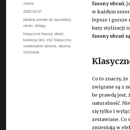
Autor
Joana
fasony ubrań
, 
Opublikowano
2025-03-27
w każdym sezoni
Kategorie
idealne portale do sprzedaży
lepsze i gorsze
ubrań
,
sklepy
bazy stylizacji
Tagi
klasyczne fasony ubrań
,
fasony ubrań 
kolekcja lato
,
styl klasyczny
,
uniwersalne ubrania
,
wiosna
stylizacje
Klasyczne
Co to znaczy, że
związane są z n
bo prawdą jest, 
naturalność. Nie
się tylko i wyłą
zestawiane. Co 
zmieniają w ef