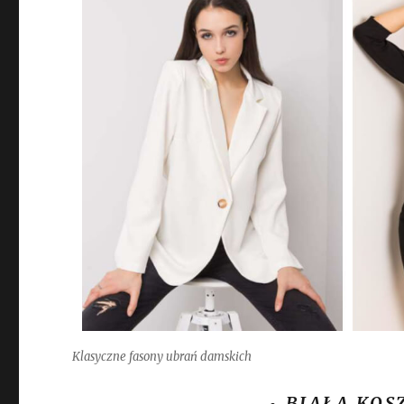
Klasyczne fasony ubrań damskich
BIAŁA KOS