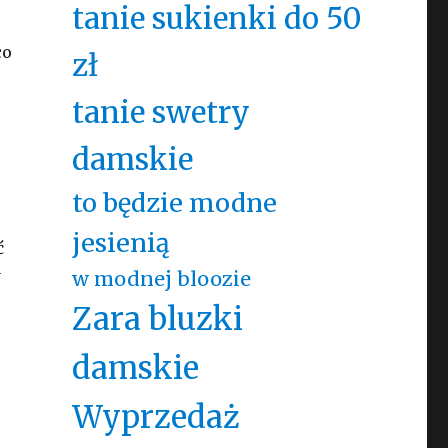
tanie sukienki do 50
co
zł
tanie swetry
damskie
to będzie modne
jesienią
ć
y
w modnej bloozie
Zara bluzki
damskie
Wyprzedaż