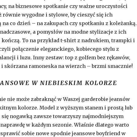
racy, na biznesowe spotkanie czy ważne uroczystości
ż równie wygodne i stylowe, by cieszyć się ich
 na co dzień – na zakupach czy spotkaniu z koleżanką.
nadczasowe, a pomysłów na modne stylizacje z ich
 kończą. To na przykład t-shirt z nadrukiem, trampki i
czyli połączenie eleganckiego, kobiecego stylu z
ancji i luzu. Inny zestaw: top z golfem bez rękawów,
 i skórzana ramoneska na wierzch – brzmi smacznie!
EANSOWE W NIEBIESKIM KOLORZE
ie nie może zabraknąć w Waszej garderobie jeansów
itnym kolorze. Model z wyższym stanem i prostą lub
ą się nogawką zawsze towarzyszy najmodniejszym
k naprawdę w każdym sezonie. Właśnie dlatego warto
i sprawić sobie nowe spodnie jeansowe boyfriend w