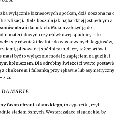
zka wyłącznie biznesowych spotkań, dziś noszona na 
h stylizacji. Biała koszula jak najbardziej jest jednym z
asonów ubrań
damskich. Można założyć ją do
odni materiałowych czy ołówkowej spódnicy – to
wdzi się również idealnie do woskowanych legginsów,
arciami, plisowanej spódnicy midi czy też szortów i
e musi być to wyłącznie model z zapięciem na guziki i
ym kołnierzem. Dla odrobiny świeżości warto postawi
lę z chokerem
i falbanką przy rękawie lub asymetryczn
 a co!
 DAMSKIE
zny fason ubrania damskiego
, to cygaretki, czyli
dnie siedem ósmych. Wystarczająco eleganckie, by