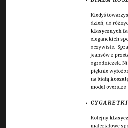
Kiedyś towarzys
dzień, do różnyc
klasycznych f
eleganckich sp
oczywiste. Spra
jeansów z przet
ogrodniczek. Ni
pięknie wyłożon
na
białą koszu
model oversize –
CYGARETKI
Kolejny
klasyc
materiałowe spo