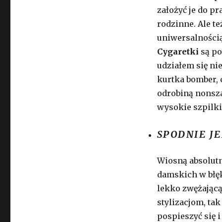
założyć je do p
rodzinne. Ale te
uniwersalnością
Cygaretki
są po
udziałem się nie
kurtka bomber, 
odrobiną nonszal
wysokie szpilki
SPODNIE J
Wiosną absolutn
damskich w błęk
lekko zwężając
stylizacjom, ta
pospieszyć się 