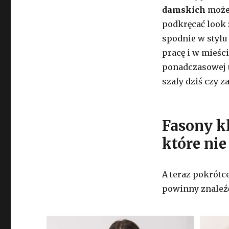
damskich
możem
podkręcać look 
spodnie w stylu
pracę i w mieśc
ponadczasowej u
szafy dziś czy z
Fasony k
które ni
A teraz pokrótc
powinny znaleźć