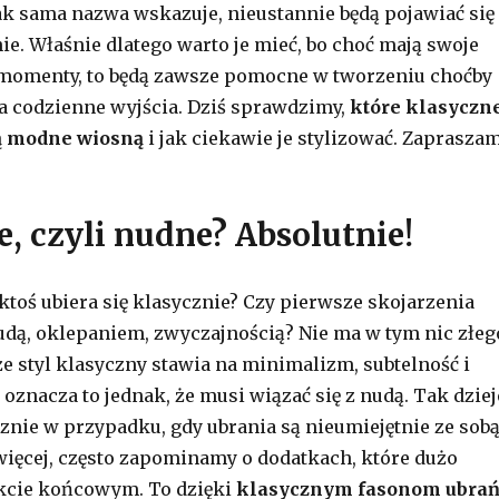
jak sama nazwa wskazuje, nieustannie będą pojawiać się
e. Właśnie dlatego warto je mieć, bo choć mają swoje
 momenty, to będą zawsze pomocne w tworzeniu choćby
 na codzienne wyjścia. Dziś sprawdzimy,
które klasyczn
są modne wiosną
i jak ciekawie je stylizować. Zapraszam
, czyli nudne? Absolutnie!
 ktoś ubiera się klasycznie? Czy pierwsze skojarzenia
udą, oklepaniem, zwyczajnością? Nie ma w tym nic złeg
że styl klasyczny stawia na minimalizm, subtelność i
 oznacza to jednak, że musi wiązać się z nudą. Tak dziej
cznie w przypadku, gdy ubrania są nieumiejętnie ze sob
więcej, często zapominamy o dodatkach, które dużo
ekcie końcowym. To dzięki
klasycznym fasonom ubra