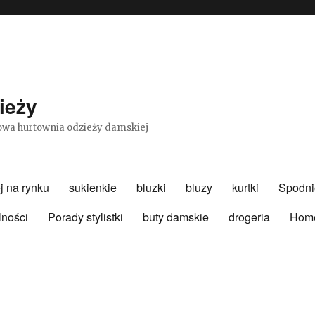
ieży
etowa hurtownia odzieży damskiej
j na rynku
sukienkie
bluzki
bluzy
kurtki
Spodni
lności
Porady stylistki
buty damskie
drogeria
Hom