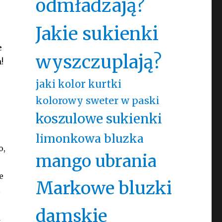
odmładzają?
Jakie sukienki
e
wyszczuplają?
!
jaki kolor kurtki
kolorowy sweter w paski
koszulowe sukienki
limonkowa bluzka
o,
mango ubrania
e
Markowe bluzki
ą
damskie
ń