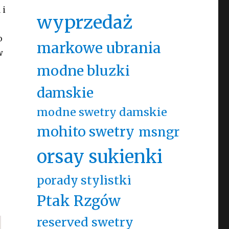
 i
wyprzedaż
o
markowe ubrania
w
modne bluzki
damskie
modne swetry damskie
mohito swetry
msngr
orsay sukienki
porady stylistki
Ptak Rzgów
reserved swetry