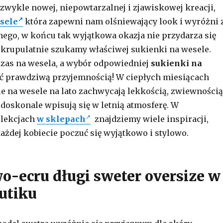
wykle nowej, niepowtarzalnej i zjawiskowej kreacji,
sele
która zapewni nam olśniewający look i wyróżni 
nego, w końcu tak wyjątkowa okazja nie przydarza się
 skrupulatnie szukamy właściwej sukienki na wesele.
 czas na wesela, a wybór odpowiedniej
sukienki na
ć prawdziwą przyjemnością! W ciepłych miesiącach
 na wesele na lato zachwycają lekkością, zwiewnością
 doskonale wpisują się w letnią atmosferę. W
lekcjach
w sklepach
znajdziemy wiele inspiracji,
ażdej kobiecie poczuć się wyjątkowo i stylowo.
o-ecru długi sweter oversize w
butiku