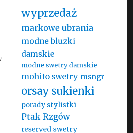
z
wyprzedaż
markowe ubrania
modne bluzki
damskie
y
modne swetry damskie
mohito swetry
msngr
orsay sukienki
porady stylistki
Ptak Rzgów
reserved swetry