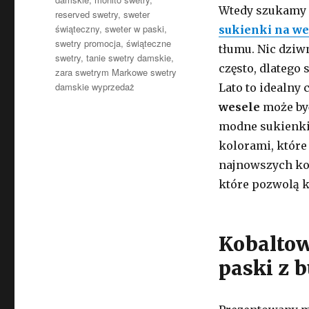
Wtedy szukamy z
reserved swetry
,
sweter
świąteczny
,
sweter w paski
,
sukienki na we
swetry promocja
,
świąteczne
tłumu. Nic dziw
swetry
,
tanie swetry damskie
,
często, dlatego
zara swetrym Markowe swetry
damskie wyprzedaż
Lato to idealny
wesele
może by
modne sukienkie
kolorami, które
najnowszych ko
które pozwolą k
Kobaltow
paski z 