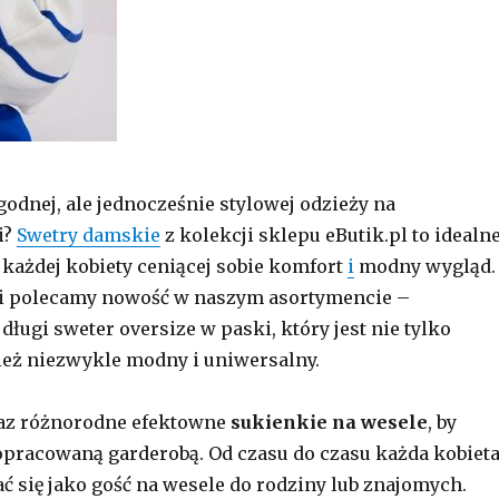
odnej, ale jednocześnie stylowej odzieży na
i?
Swetry damskie
z kolekcji sklepu eButik.pl to idealn
 każdej kobiety ceniącej sobie komfort
i
modny wygląd.
i polecamy nowość w naszym asortymencie –
ługi sweter oversize w paski, który jest nie tylko
nież niezwykle modny i uniwersalny.
eraz różnorodne efektowne
sukienkie na wesele
, by
opracowaną garderobą. Od czasu do czasu każda kobiet
ć się jako gość na wesele do rodziny lub znajomych.