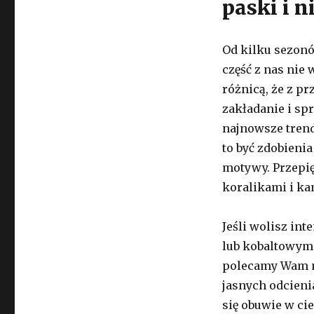
paski i n
Od kilku sezonó
część z nas nie 
różnicą, że z p
zakładanie i spr
najnowsze trend
to być zdobieni
motywy. Przepię
koralikami i ka
Jeśli wolisz in
lub kobaltowym.
polecamy Wam mo
jasnych odcieni
się obuwie w ci