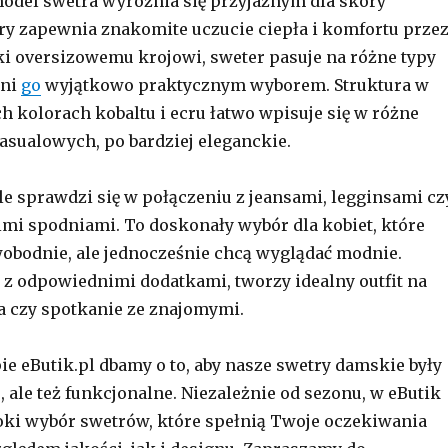
odel swetra wyróżnia się przyjaznym dla skóry
ry zapewnia znakomite uczucie ciepła i komfortu prze
ęki oversizowemu krojowi, sweter pasuje na różne typy
yni
go
wyjątkowo praktycznym wyborem. Struktura w
 kolorach kobaltu i ecru łatwo wpisuje się w różne
casualowych, po bardziej eleganckie.
e sprawdzi się w połączeniu z jeansami, legginsami cz
mi spodniami. To doskonały wybór dla kobiet, które
swobodnie, ale jednocześnie chcą wyglądać modnie.
 odpowiednimi dodatkami, tworzy idealny outfit na
 czy spotkanie ze znajomymi.
e eButik.pl dbamy o to, aby nasze swetry damskie były
, ale też funkcjonalne. Niezależnie od sezonu, w eButik
oki wybór swetrów, które spełnią Twoje oczekiwania