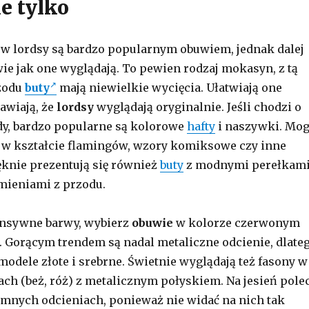
ie tylko
w lordsy są bardzo popularnym obuwiem, jednak dalej
wie jak one wyglądają. To pewien rodzaj mokasyn, z tą
rzodu
buty
mają niewielkie wycięcia. Ułatwiają one
awiają, że
lordsy
wyglądają oryginalnie. Jeśli chodzi o
y, bardzo popularne są kolorowe
hafty
i naszywki. Mo
a w kształcie flamingów, wzory komiksowe czy inne
knie prezentują się również
buty
z modnymi perełkami
mieniami z przodu.
tensywne barwy, wybierz
obuwie
w kolorze czerwonym
 Gorącym trendem są nadal metaliczne odcienie, dlate
dele złote i srebrne. Świetnie wyglądają też fasony w
ach (beż, róż) z metalicznym połyskiem. Na jesień pole
emnych odcieniach, ponieważ nie widać na nich tak