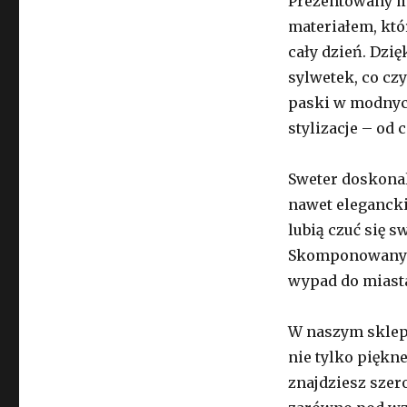
Prezentowany m
materiałem, któ
cały dzień. Dzi
sylwetek, co cz
paski w modnych
stylizacje – od 
Sweter doskonal
nawet elegancki
lubią czuć się 
Skomponowany z
wypad do miasta
W naszym sklepi
nie tylko piękne
znajdziesz szer