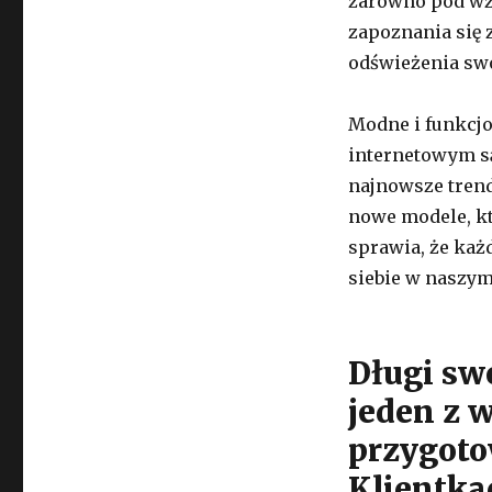
zarówno pod wzg
zapoznania się z
odświeżenia swo
Modne i funkcj
internetowym są
najnowsze trend
nowe modele, k
sprawia, że każd
siebie w naszym
Długi swe
jeden z w
przygoto
Klientka