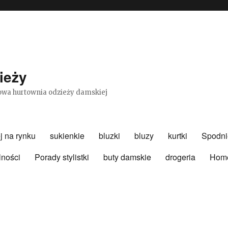
ieży
etowa hurtownia odzieży damskiej
j na rynku
sukienkie
bluzki
bluzy
kurtki
Spodni
lności
Porady stylistki
buty damskie
drogeria
Hom