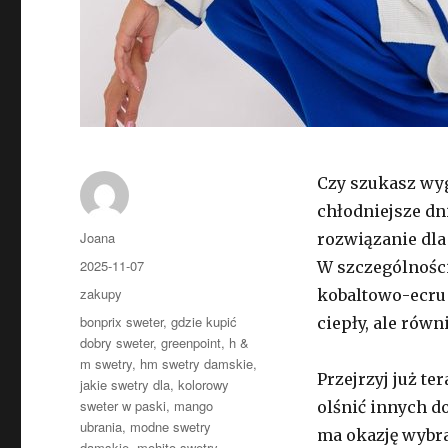
Czy szukasz wyg
chłodniejsze dn
Autor
Joana
rozwiązanie dla
Opublikowano
2025-11-07
W szczególnośc
Kategorie
zakupy
kobaltowo-ecru d
Tagi
bonprix sweter
,
gdzie kupić
ciepły, ale rów
dobry sweter
,
greenpoint
,
h &
m swetry
,
hm swetry damskie
,
Przejrzyj już t
jakie swetry dla
,
kolorowy
sweter w paski
,
mango
olśnić innych d
ubrania
,
modne swetry
ma okazję wybra
damskie
,
mohito swetry
,