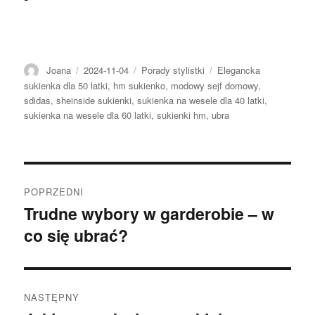
Autor
Opublikowano
Kategorie
Tagi
Joana
2024-11-04
Porady stylistki
Elegancka
sukienka dla 50 latki
,
hm sukienko
,
modowy sejf domowy
,
sdidas
,
sheinside sukienki
,
sukienka na wesele dla 40 latki
,
sukienka na wesele dla 60 latki
,
sukienki hm
,
ubra
Nawigacja
POPRZEDNI
wpisu
Trudne wybory w garderobie – w
Poprzedni
co się ubrać?
wpis:
NASTĘPNY