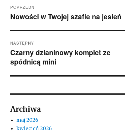
Nawigacja
POPRZEDNI
wpisu
Nowości w Twojej szafie na jesień
Poprzedni
wpis:
NASTĘPNY
Czarny dzianinowy komplet ze
Następny
spódnicą mini
wpis:
Archiwa
maj 2026
kwiecień 2026