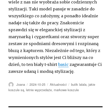
wiele z nas nie wyobraża sobie codziennych
stylizacji. Taki model pasuje w zasadzie do
wszystkiego co założymy, a ponadto idealnie
nadaje się także do pracy. Znakomicie
sprawdzi się w eleganckiej stylizacji z
marynarką i cygaretkami oraz stworzy super
zestaw ze spodniami dresowymi i rozpinaną
bluzą z kapturem. Niezależnie od tego, który z
wymienionych stylów jest Ci bliższy na co
dzień, to ten biały t-shirt
basic
zagwarantuje Ci
zawsze udaną i modną stylizację.
Autor
Opublikowano
Kategorie
Tagi
Joana
2024-10-25
Aktualności
butik lalala
,
jakie
koszule są
,
letnie wyprzedaże
,
markowe koszule