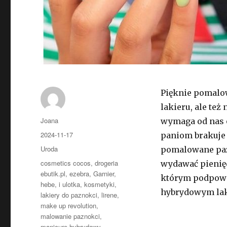
Pięknie pomalow
lakieru, ale też
Autor
Joana
wymaga od nas o
Opublikowano
2024-11-17
paniom brakuje 
Kategorie
Uroda
pomalowane paz
Tagi
cosmetics cocos
,
drogeria
wydawać pienięd
ebutik.pl
,
ezebra
,
Garnier
,
którym podpo
hebe
,
i ulotka
,
kosmetyki
,
hybrydowym la
lakiery do paznokci
,
lirene
,
make up revolution
,
malowanie paznokci
,
manicure hybrydowy
,