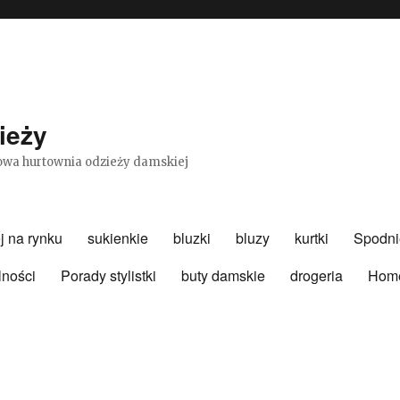
ieży
etowa hurtownia odzieży damskiej
j na rynku
sukienkie
bluzki
bluzy
kurtki
Spodni
lności
Porady stylistki
buty damskie
drogeria
Hom