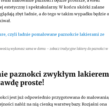
 temu malowanie paznokci będzie prostsze, a efekt
j estetyczny i spektakularny. W końcu skórki zalane
glądają zbyt ładnie, a do tego w takim wypadku będzie 
kiwał.
wością wykonasz sama w domu – zobacz tradycyjne lakiery do paznokci w
ie paznokci zwykłym lakiere
rawdę proste!
okci jest już odpowiednio przygotowana do malowania
ejności nałóż na nią cienką warstwę bazy. Rozjaśni ona