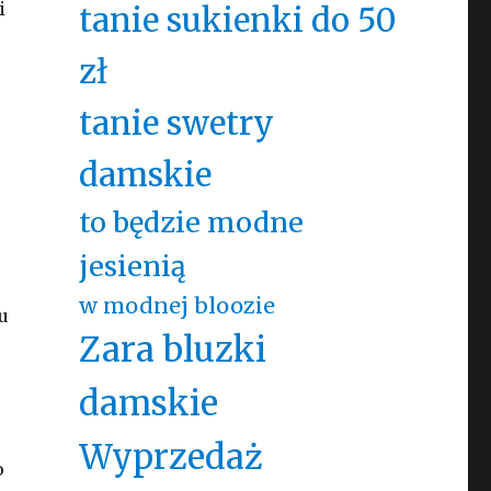
i
tanie sukienki do 50
zł
tanie swetry
damskie
to będzie modne
jesienią
w modnej bloozie
u
Zara bluzki
damskie
Wyprzedaż
o