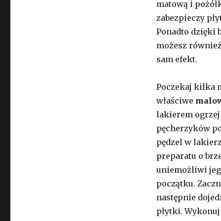
matową i pożółk
zabezpieczy pły
Ponadto dzięki b
możesz również 
sam efekt.
Poczekaj kilka 
właściwe
malow
lakierem ogrzej
pęcherzyków pow
pędzel w lakierz
preparatu o brze
uniemożliwi jeg
początku. Zaczn
następnie dojed
płytki. Wykonuj