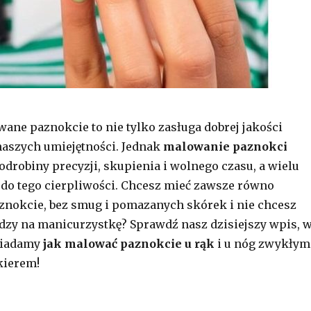
ane paznokcie to nie tylko zasługa dobrej jakości
 naszych umiejętności. Jednak
malowanie paznokci
drobiny precyzji, skupienia i wolnego czasu, a wielu
do tego cierpliwości. Chcesz mieć zawsze równo
nokcie, bez smug i pomazanych skórek i nie chcesz
zy na manicurzystkę? Sprawdź nasz dzisiejszy wpis, 
wiadamy
jak malować paznokcie u rąk
i u nóg zwykłym
kierem!