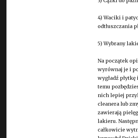
3) Cążki do paz
4) Waciki i pat
odtłuszczania p
5) Wybrany lakie
Na początek opi
wyrównaj je i p
wygładź płytkę 
temu pozbędzies
nich lepiej prz
cleanera lub zm
zawierają pielę
lakieru. Następ
całkowicie wytni