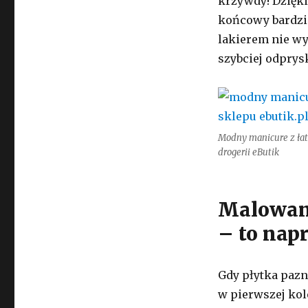
krzywdy! Dzięki
końcowy bardzie
lakierem nie wy
szybciej odprys
Modny manicure z łat
drogerii eButik
Malowan
– to nap
Gdy płytka pazn
w pierwszej kol