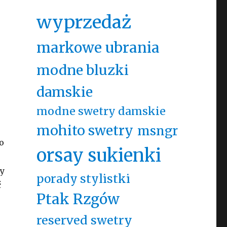
wyprzedaż
markowe ubrania
modne bluzki
damskie
modne swetry damskie
mohito swetry
msngr
o
orsay sukienki
ty
porady stylistki
ć
Ptak Rzgów
reserved swetry