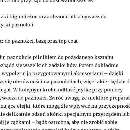
nokci lub przyrząd do odsuwania skórek
yczki higieniczne oraz cleaner lub zmywacz do
łytki paznokci
r do paznokci, bazę oraz top coat
łuj paznokcie pilnikiem do pożądanego kształtu,
ozbądź się wszelkich zadziorków. Potem dokładnie
i wypoleruj ją przygotowanymi akcesoriami – dzięki
z się nierówności na paznokciach, więc lakier będzie d
ylegał. W kolejnym kroku odtłuść płytkę przy pomocy
ywacza do paznokci. Zwróć uwagę, że niektóre prepara
gnujące olejki, które mogą źle wpływać na przyczepnoś
nie delikatnie odsuń skórki specjalnym przyrządem lub
j je cążkami – bądź ostrożna, aby nie zrobić sobie