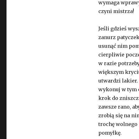
wymaga wprawy, 
czyni mistrza!
Jeśli gdzieś wys
zanurz patyczek
usunąć nim pomy
cierpliwie pocz
w razie potrzeby
większym kryciu
utwardzi lakier
wykonuj w tym c
krok do zniszcz
zawsze rano, ab
zrobią się na n
trochę wolnego c
pomyłkę.