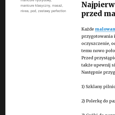
Najpierw
manicure klasyczny
,
masaż
,
nivea
,
pod
,
zestawy perfection
przed m
Każde
malowan
przygotowania i
oczyszczenie, o
temu nowo położo
Przed przystąpi
także upewnij s
Następnie przyg
1) Szklany piln
2) Polerkę do p