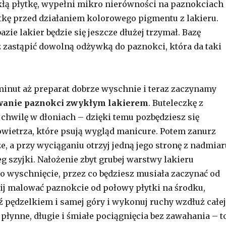
łą płytkę, wypełni mikro nierówności na paznokciach 
tkę przed działaniem kolorowego pigmentu z lakieru.
azie lakier będzie się jeszcze dłużej trzymał. Bazę
zastąpić dowolną odżywką do paznokci, która da taki
minut aż preparat dobrze wyschnie i teraz zaczynamy
anie paznokci zwykłym lakierem
. Buteleczkę z
 chwilę w dłoniach – dzięki temu pozbędziesz się
ietrza, które psują wygląd manicure. Potem zanurz
e, a przy wyciąganiu otrzyj jedną jego stronę z nadmiar
g szyjki. Nałożenie zbyt grubej warstwy lakieru
o wyschnięcie, przez co będziesz musiała zaczynać od
ij malować paznokcie od połowy płytki na środku,
ź pędzelkiem i samej góry i wykonuj ruchy wzdłuż całej
 płynne, długie i śmiałe pociągnięcia bez zawahania – t