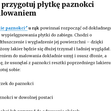
 przygotuj płytkę paznokci
alowaniem
ie paznokci
u rąk
powinnaś rozpocząć od dokładneg
 wypielęgnowania płytki do zabiegu. Chodzi o
dtłuszczenie i wygładzenie jej powierzchni – dzięki
ny lakier będzie się dłużej trzymał i ładniej wyglądał.
eniem do malowania dokładnie umyj i osusz dłonie, a
ię, że usunęłaś z paznokci resztki poprzedniego lakieru
otuj sobie:
iczek do paznokci
aznokci w dowolnej postaci