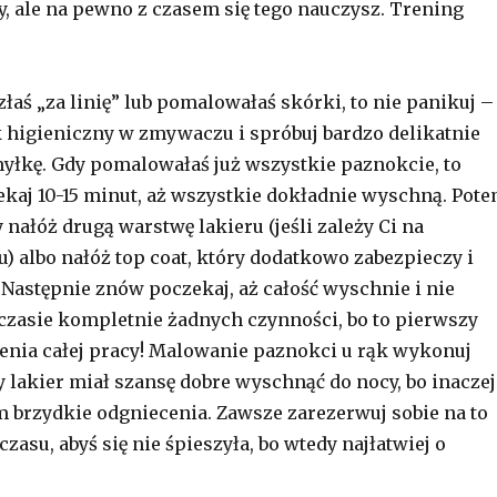
ale na pewno z czasem się tego nauczysz. Trening
złaś „za linię” lub pomalowałaś skórki, to nie panikuj –
 higieniczny w zmywaczu i spróbuj bardzo delikatnie
łkę. Gdy pomalowałaś już wszystkie paznokcie, to
ekaj 10-15 minut, aż wszystkie dokładnie wyschną. Pot
 nałóż drugą warstwę lakieru (jeśli zależy Ci na
) albo nałóż top coat, który dodatkowo zabezpieczy i
. Następnie znów poczekaj, aż całość wyschnie i nie
zasie kompletnie żadnych czynności, bo to pierwszy
enia całej pracy! Malowanie paznokci u rąk wykonuj
y lakier miał szansę dobre wyschnąć do nocy, bo inaczej
im brzydkie odgniecenia. Zawsze zarezerwuj sobie na to
zasu, abyś się nie śpieszyła, bo wtedy najłatwiej o