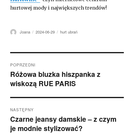
hurtowej mody i największych trendów!
Autor
Opublikowano
Kategorie
Joana
2024-06-29
hurt ubrań
Nawigacja
POPRZEDNI
wpisu
Różowa bluzka hiszpanka z
Poprzedni
wiskozą RUE PARIS
wpis:
NASTĘPNY
Czarne jeansy damskie – z czym
Następny
je modnie stylizować?
wpis: