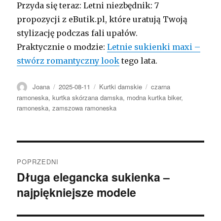
Przyda się teraz: Letni niezbędnik: 7
propozycji z eButik.pl, które uratują Twoją
stylizację podczas fali upałów.
Praktycznie o modzie:
Letnie sukienki maxi –
stwórz romantyczny look
tego lata.
Autor
Opublikowano
Kategorie
Tagi
Joana
2025-08-11
Kurtki damskie
czarna
ramoneska
,
kurtka skórzana damska
,
modna kurtka biker
,
ramoneska
,
zamszowa ramoneska
Nawigacja
POPRZEDNI
wpisu
Długa elegancka sukienka –
Poprzedni
najpiękniejsze modele
wpis: