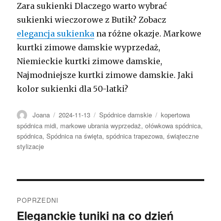
Zara sukienki Dlaczego warto wybrać
sukienki wieczorowe z Butik? Zobacz
elegancja sukienka
na różne okazje. Markowe
kurtki zimowe damskie wyprzedaż,
Niemieckie kurtki zimowe damskie,
Najmodniejsze kurtki zimowe damskie. Jaki
kolor sukienki dla 50-latki?
Autor
Opublikowano
Kategorie
Tagi
Joana
2024-11-13
Spódnice damskie
kopertowa
spódnica midi
,
markowe ubrania wyprzedaż
,
ołówkowa spódnica
,
spódnica
,
Spódnica na święta
,
spódnica trapezowa
,
świąteczne
stylizacje
Nawigacja
POPRZEDNI
wpisu
Eleganckie tuniki na co dzień
Poprzedni