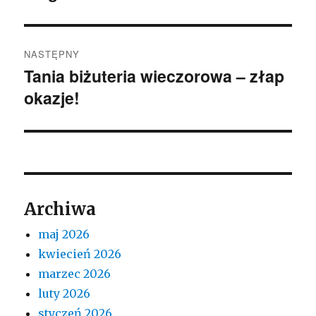
wpis:
NASTĘPNY
Tania biżuteria wieczorowa – złap
Następny
okazje!
wpis:
Archiwa
maj 2026
kwiecień 2026
marzec 2026
luty 2026
styczeń 2026