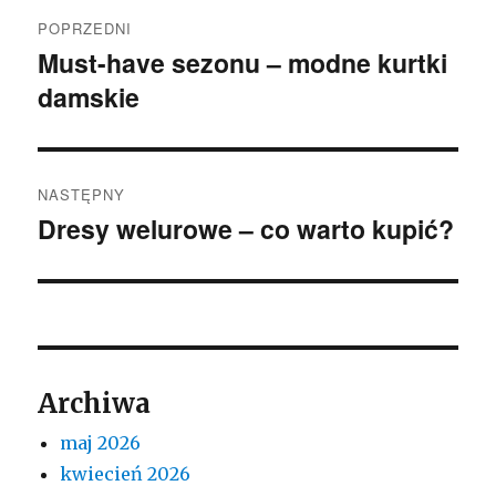
Nawigacja
POPRZEDNI
wpisu
Must-have sezonu – modne kurtki
Poprzedni
damskie
wpis:
NASTĘPNY
Dresy welurowe – co warto kupić?
Następny
wpis:
Archiwa
maj 2026
kwiecień 2026