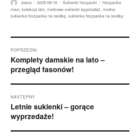
Autor
Opublikowano
Kategorie
Tagi
Joana
2025-08-16
Sukienki hiszpanki
hiszpanka
maxi
,
kolekcja lato
,
markowe sukienki wyprzedaż
,
modna
sukienka hiszpanka na randkę
,
sukienka hiszpanka na randkę
Nawigacja
POPRZEDNI
wpisu
Komplety damskie na lato –
Poprzedni
przegląd fasonów!
wpis:
NASTĘPNY
Letnie sukienki – gorące
Następny
wyprzedaże!
wpis: