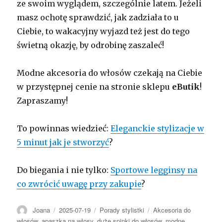
ze swoim wyglądem, szczególnie latem. Jeżeli
masz ochotę sprawdzić, jak zadziała to u
Ciebie, to wakacyjny wyjazd też jest do tego
świetną okazję, by odrobinę zaszaleć!
Modne akcesoria do włosów czekają na Ciebie
w przystępnej cenie na stronie sklepu
eButik
!
Zapraszamy!
To powinnas wiedzieć:
Eleganckie stylizacje w
5 minut jak je stworzyć
?
Do biegania i nie tylko:
Sportowe legginsy na
co zwrócić uwagę przy zakupie
?
Autor
Opublikowano
Kategorie
Tagi
Joana
2025-07-19
Porady stylistki
Akcesoria do
włosów
,
apaszka na włosy
,
duże spinki do włosów
,
modne