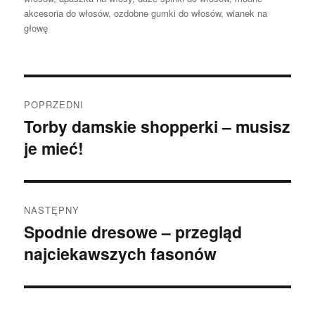
akcesoria do włosów
,
ozdobne gumki do włosów
,
wianek na
głowę
Nawigacja
POPRZEDNI
wpisu
Torby damskie shopperki – musisz
Poprzedni
je mieć!
wpis:
NASTĘPNY
Spodnie dresowe – przegląd
Następny
najciekawszych fasonów
wpis: