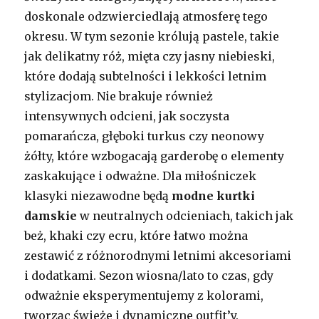
doskonale odzwierciedlają atmosferę tego
okresu. W tym sezonie królują pastele, takie
jak delikatny róż, mięta czy jasny niebieski,
które dodają subtelności i lekkości letnim
stylizacjom. Nie brakuje również
intensywnych odcieni, jak soczysta
pomarańcza, głęboki turkus czy neonowy
żółty, które wzbogacają garderobę o elementy
zaskakujące i odważne. Dla miłośniczek
klasyki niezawodne będą
modne kurtki
damskie
w neutralnych odcieniach, takich jak
beż, khaki czy ecru, które łatwo można
zestawić z różnorodnymi letnimi akcesoriami
i dodatkami. Sezon wiosna/lato to czas, gdy
odważnie eksperymentujemy z kolorami,
tworząc świeże i dynamiczne outfit’y.