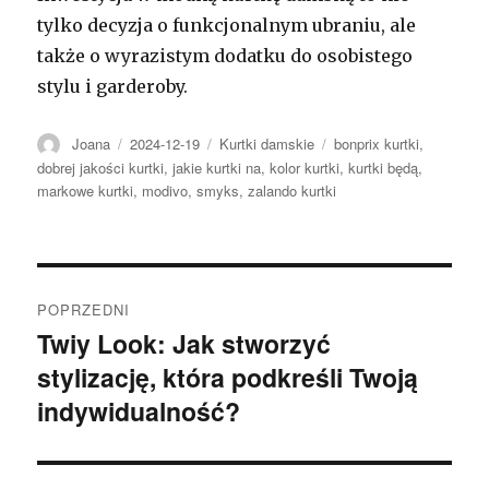
tylko decyzja o funkcjonalnym ubraniu, ale
także o wyrazistym dodatku do osobistego
stylu i garderoby.
Autor
Opublikowano
Kategorie
Tagi
Joana
2024-12-19
Kurtki damskie
bonprix kurtki
,
dobrej jakości kurtki
,
jakie kurtki na
,
kolor kurtki
,
kurtki będą
,
markowe kurtki
,
modivo
,
smyks
,
zalando kurtki
Nawigacja
POPRZEDNI
wpisu
Twiy Look: Jak stworzyć
Poprzedni
stylizację, która podkreśli Twoją
wpis:
indywidualność?