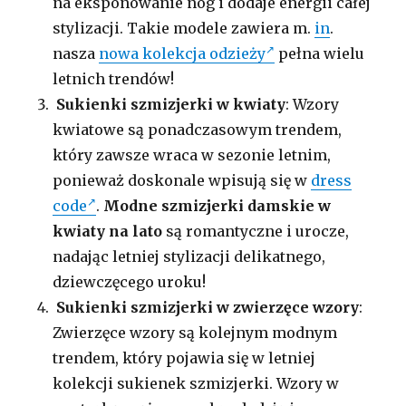
na eksponowanie nóg i dodaje energii całej
stylizacji. Takie modele zawiera m.
in
.
nasza
nowa kolekcja odzieży
pełna wielu
letnich trendów!
Sukienki szmizjerki w kwiaty
: Wzory
kwiatowe są ponadczasowym trendem,
który zawsze wraca w sezonie letnim,
ponieważ doskonale wpisują się w
dress
code
.
Modne szmizjerki damskie w
kwiaty na lato
są romantyczne i urocze,
nadając letniej stylizacji delikatnego,
dziewczęcego uroku!
Sukienki szmizjerki w zwierzęce wzory
:
Zwierzęce wzory są kolejnym modnym
trendem, który pojawia się w letniej
kolekcji sukienek szmizjerki. Wzory w