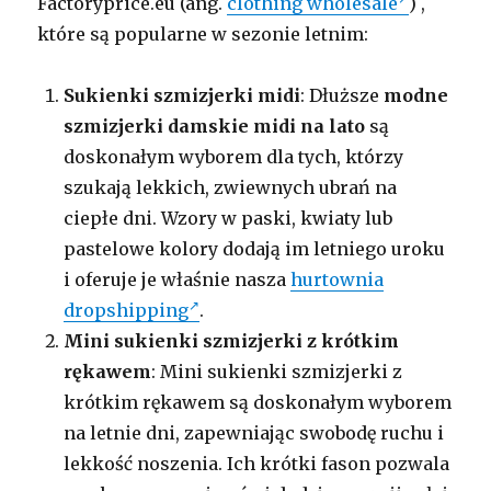
Factoryprice.eu (ang.
clothing wholesale
) ,
które są popularne w sezonie letnim:
Sukienki szmizjerki midi
: Dłuższe
modne
szmizjerki damskie midi na lato
są
doskonałym wyborem dla tych, którzy
szukają lekkich, zwiewnych ubrań na
ciepłe dni. Wzory w paski, kwiaty lub
pastelowe kolory dodają im letniego uroku
i oferuje je właśnie nasza
hurtownia
dropshipping
.
Mini sukienki szmizjerki z krótkim
rękawem
: Mini sukienki szmizjerki z
krótkim rękawem są doskonałym wyborem
na letnie dni, zapewniając swobodę ruchu i
lekkość noszenia. Ich krótki fason pozwala