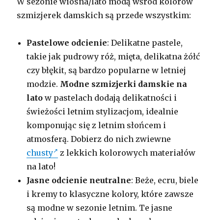
W sezonie wiosna/lato modą wśród kolorów
szmizjerek damskich są przede wszystkim:
Pastelowe odcienie
: Delikatne pastele,
takie jak pudrowy róż, mięta, delikatna żółć
czy błękit, są bardzo popularne w letniej
modzie.
Modne szmizjerki damskie na
lato
w pastelach dodają delikatności i
świeżości letnim stylizacjom, idealnie
komponując się z letnim słońcem i
atmosferą. Dobierz do nich zwiewne
chusty
z lekkich kolorowych materiałów
na lato!
Jasne odcienie neutralne
: Beże, ecru, biele
i kremy to klasyczne kolory, które zawsze
są modne w sezonie letnim. Te jasne