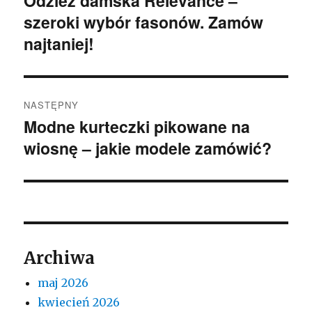
Odzież damska Relevance –
szeroki wybór fasonów. Zamów
wpis:
najtaniej!
NASTĘPNY
Modne kurteczki pikowane na
Następny
wiosnę – jakie modele zamówić?
wpis:
Archiwa
maj 2026
kwiecień 2026