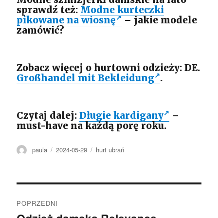
sprawdź też:
Modne kurteczki
pikowane na wiosnę
– jakie modele
zamówić?
Zobacz więcej o hurtowni odzieży: DE.
Großhandel mit Bekleidung
.
Czytaj dalej:
Długie kardigany
–
must-have na każdą porę roku.
Autor
Opublikowano
Kategorie
paula
2024-05-29
hurt ubrań
Nawigacja
POPRZEDNI
wpisu
Poprzedni