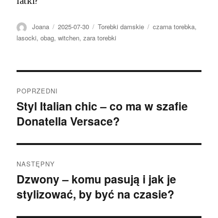
latki?
Autor
Opublikowano
Kategorie
Tagi
Joana
2025-07-30
Torebki damskie
czarna torebka
,
lasocki
,
obag
,
witchen
,
zara torebki
Nawigacja
POPRZEDNI
wpisu
Styl Italian chic – co ma w szafie
Poprzedni
Donatella Versace?
wpis:
NASTĘPNY
Dzwony – komu pasują i jak je
Następny
stylizować, by być na czasie?
wpis: