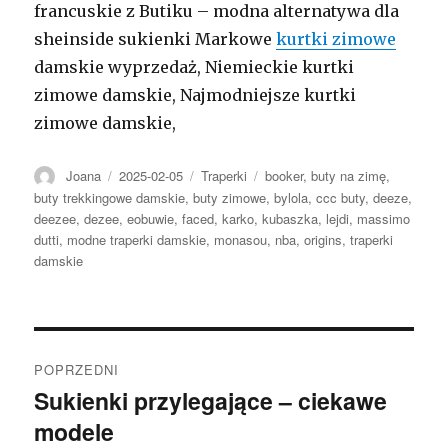
francuskie z Butiku – modna alternatywa dla
sheinside sukienki Markowe
kurtki zimowe
damskie wyprzedaż, Niemieckie kurtki
zimowe damskie, Najmodniejsze kurtki
zimowe damskie,
Autor
Opublikowano
Kategorie
Tagi
Joana
2025-02-05
Traperki
booker
,
buty na zimę
,
buty trekkingowe damskie
,
buty zimowe
,
bylola
,
ccc buty
,
deeze
,
deezee
,
dezee
,
eobuwie
,
faced
,
karko
,
kubaszka
,
lejdi
,
massimo
dutti
,
modne traperki damskie
,
monasou
,
nba
,
origins
,
traperki
damskie
Nawigacja
POPRZEDNI
wpisu
Sukienki przylegające – ciekawe
Poprzedni
modele
wpis: