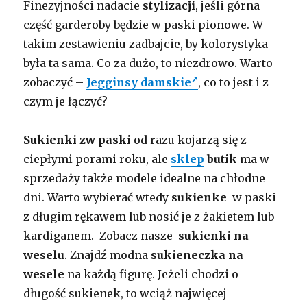
Finezyjności nadacie
stylizacji
, jeśli górna
część garderoby będzie w paski pionowe. W
takim zestawieniu zadbajcie, by kolorystyka
była ta sama. Co za dużo, to niezdrowo. Warto
zobaczyć –
Jegginsy damskie
, co to jest i z
czym je łączyć?
Sukienki zw paski
od razu kojarzą się z
ciepłymi porami roku, ale
sklep
butik
ma w
sprzedaży także modele idealne na chłodne
dni. Warto wybierać wtedy
sukienke
w paski
z długim rękawem lub nosić je z żakietem lub
kardiganem. Zobacz nasze
sukienki na
weselu
. Znajdź modna
sukieneczka na
wesele
na każdą figurę. Jeżeli chodzi o
długość sukienek, to wciąż najwięcej