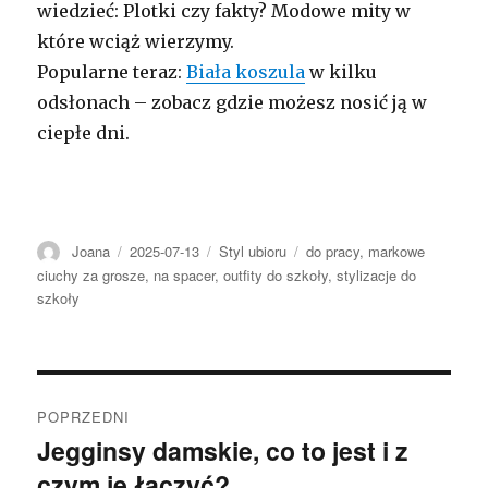
wiedzieć: Plotki czy fakty? Modowe mity w
które wciąż wierzymy.
Popularne teraz:
Biała koszula
w kilku
odsłonach – zobacz gdzie możesz nosić ją w
ciepłe dni.
Autor
Opublikowano
Kategorie
Tagi
Joana
2025-07-13
Styl ubioru
do pracy
,
markowe
ciuchy za grosze
,
na spacer
,
outfity do szkoły
,
stylizacje do
szkoły
Nawigacja
POPRZEDNI
wpisu
Jegginsy damskie, co to jest i z
Poprzedni
czym je łączyć?
wpis: