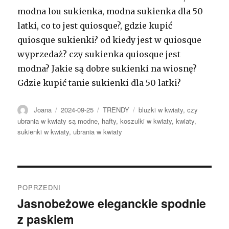
modna lou sukienka, modna sukienka dla 50
latki, co to jest quiosque?, gdzie kupić
quiosque sukienki? od kiedy jest w quiosque
wyprzedaż? czy sukienka quiosque jest
modna? Jakie są dobre sukienki na wiosnę?
Gdzie kupić tanie sukienki dla 50 latki?
Autor
Opublikowano
Kategorie
Tagi
Joana
2024-09-25
TRENDY
bluzki w kwiaty
,
czy
ubrania w kwiaty są modne
,
hafty
,
koszulki w kwiaty
,
kwiaty
,
sukienki w kwiaty
,
ubrania w kwiaty
Nawigacja
POPRZEDNI
wpisu
Jasnobeżowe eleganckie spodnie
Poprzedni
z paskiem
wpis: