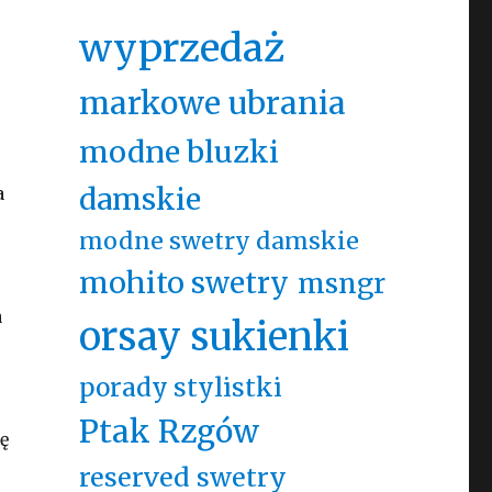
wyprzedaż
markowe ubrania
modne bluzki
damskie
a
modne swetry damskie
mohito swetry
msngr
a
orsay sukienki
porady stylistki
Ptak Rzgów
ę
reserved swetry