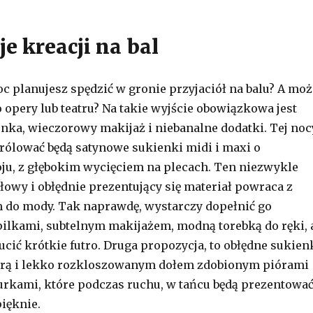
e kreacji na bal
 planujesz spędzić w gronie przyjaciół na balu? A moż
 opery lub teatru? Na takie wyjście obowiązkowa jest
nka, wieczorowy makijaż i niebanalne dodatki. Tej noc
ólować będą satynowe sukienki midi i maxi o
u, z głębokim wycięciem na plecach. Ten niezwykle
owy i obłędnie prezentujący się materiał powraca z
 do mody. Tak naprawdę, wystarczy dopełnić go
ilkami, subtelnym makijażem, modną torebką do ręki, 
ucić krótkie futro. Druga propozycja, to obłędne sukien
rą i lekko rozkloszowanym dołem zdobionym piórami
urkami, które podczas ruchu, w tańcu będą prezentowa
pięknie.