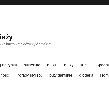
ieży
etowa hurtownia odzieży damskiej
j na rynku
sukienkie
bluzki
bluzy
kurtki
Spodni
lności
Porady stylistki
buty damskie
drogeria
Hom