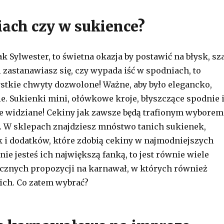
ach czy w sukience?
jak Sylwester, to świetna okazja by postawić na błysk, sz
li zastanawiasz się, czy wypada iść w spodniach, to
tkie chwyty dozwolone! Ważne, aby było elegancko,
ie. Sukienki mini, ołówkowe kroje, błyszczące spodnie 
e widziane! Cekiny jak zawsze będą trafionym wyborem
. W sklepach znajdziesz mnóstwo tanich sukienek,
k i dodatków, które zdobią cekiny w najmodniejszych
 nie jesteś ich największą fanką, to jest równie wiele
ycznych propozycji na karnawał, w których również
ich. Co zatem wybrać?