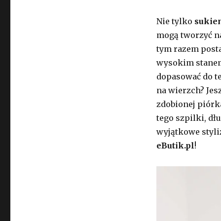
Nie tylko
sukie
mogą tworzyć na
tym razem posta
wysokim stanem
dopasować do te
na wierzch? Jes
zdobionej piór
tego szpilki, dł
wyjątkowe styli
eButik.pl
!