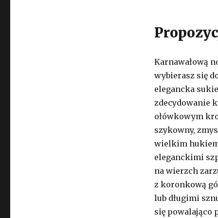
Propozycj
Karnawałową noc
wybierasz się do
elegancka sukie
zdecydowanie kr
ołówkowym kroj
szykowny, zmysł
wielkim hukiem
eleganckimi szp
na wierzch zarz
z koronkową gó
lub długimi szn
się powalająco 