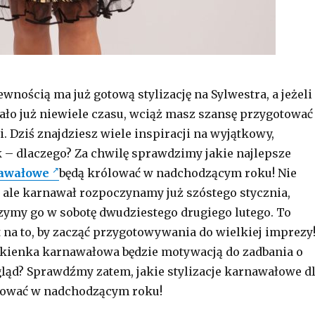
wnością ma już gotową stylizację na Sylwestra, a jeżeli
stało już niewiele czasu, wciąż masz szansę przygotować
. Dziś znajdziesz wiele inspiracji na wyjątkowy,
– dlaczego? Za chwilę sprawdzimy jakie najlepsze
nawałowe
będą królować w nadchodzącym roku! Nie
 ale karnawał rozpoczynamy już szóstego stycznia,
ymy go w sobotę dwudziestego drugiego lutego. To
na to, by zacząć przygotowywania do wielkiej imprezy
kienka karnawałowa będzie motywacją do zadbania o
ląd? Sprawdźmy zatem, jakie stylizacje karnawałowe d
ólować w nadchodzącym roku!