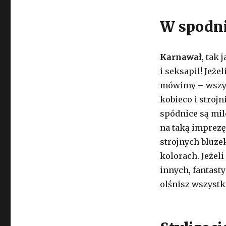
W spodni
Karnawał
, tak 
i seksapil! Jeże
mówimy – wszys
kobieco i strojn
spódnice są mil
na taką imprezę
strojnych bluze
kolorach. Jeżeli
innych, fantast
olśnisz wszystk