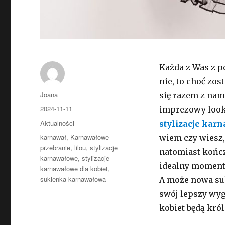
Każda z Was z pe
nie, to choć zo
Autor
Joana
się razem z nami
Opublikowano
2024-11-11
imprezowy look 
Kategorie
Aktualności
stylizacje kar
Tagi
karnawał
,
Karnawałowe
wiem czy wiesz,
przebranie
,
lilou
,
stylizacje
natomiast kończ
karnawałowe
,
stylizacje
idealny moment 
karnawałowe dla kobiet
,
sukienka karnawałowa
A może nowa su
swój lepszy wyg
kobiet będą kr