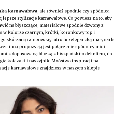
nka karnawałowa
, ale również spodnie czy spódnica
jlepsze stylizacje karnawałowe. Co powiesz na to, aby
wić na błyszczące, materiałowe spodnie dzwony z
 w kolorze czarnym, krótki, koronkowy top i
go skórzaną ramoneskę, futro lub elegancką marynark
zcze inną propozycją jest połączenie spódnicy midi
kami z dopasowaną bluzką z hiszpańskim dekoltem, do
ugie kolczyki i naszyjnik! Mnóstwo inspiracji na
zacje karnawałowe znajdziesz w naszym sklepie –