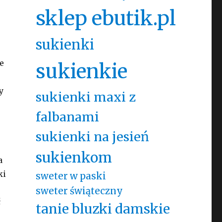
sklep ebutik.pl
sukienki
e
sukienkie
y
sukienki maxi z
falbanami
sukienki na jesień
sukienkom
a
ki
sweter w paski
sweter świąteczny
ć
tanie bluzki damskie