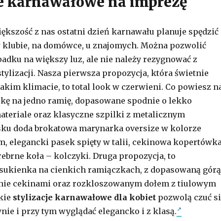
je karnawałowe na imprezę
kszość z nas ostatni dzień karnawału planuje spędzić
 klubie, na domówce, u znajomych. Można pozwolić
adku na większy luz, ale nie należy rezygnować z
tylizacji. Nasza pierwsza propozycja, która świetnie
takim klimacie, to total look w czerwieni. Co powiesz n
kę na jedno ramię, dopasowane spodnie o lekko
eriale oraz klasyczne szpilki z metalicznym
sku doda brokatowa marynarka oversize w kolorze
, elegancki pasek spięty w talii, cekinowa kopertówk
srebrne koła – kolczyki. Druga propozycja, to
sukienka na cienkich ramiączkach, z dopasowaną górą
lnie cekinami oraz rozkloszowanym dołem z tiulowym
kie
stylizacje karnawałowe dla kobiet
pozwolą czuć si
nie i przy tym wyglądać elegancko i z klasą.