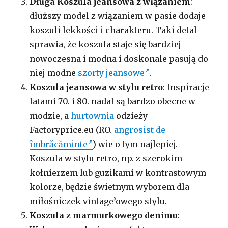
Długa Koszula jeansowa z wiązaniem
:
dłuższy model z wiązaniem w pasie dodaje
koszuli lekkości i charakteru. Taki detal
sprawia, że koszula staje się bardziej
nowoczesna i modna i doskonale pasują do
niej modne
szorty jeansowe
.
Koszula jeansowa w stylu retro
: Inspiracje
latami 70. i 80. nadal są bardzo obecne w
modzie, a
hurtownia
odzieży
Factoryprice.eu (RO.
angrosist de
îmbrăcăminte
)
wie o tym najlepiej.
Koszula w stylu retro, np. z szerokim
kołnierzem lub guzikami w kontrastowym
kolorze, będzie świetnym wyborem dla
miłośniczek vintage’owego stylu.
Koszula z marmurkowego denimu
: