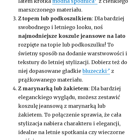
latem krótka
modna spódnica
z cienkiego
marszczonego materiału.
Z topem lub podkoszulkiem
: Dla bardziej
swobodnego i letniego looku, noś
najmodniejsze koszule jeansowe na lato
rozpięte na topie lub podkoszulku! To
świetny sposób na dodanie warstwowości i
tekstury do letniej stylizacji. Dobierz też do
niej dopasowane gładkie
bluzeczki
z
prążkowanego materiału.
Z marynarką lub żakietem
: Dla bardziej
eleganckiego wyglądu, możesz zestawić
koszulę jeansową z marynarką lub
żakietem. To połączenie sprawia, że cała
stylizacja nabiera charakteru i elegancji,
idealne na letnie spotkania czy wieczorne