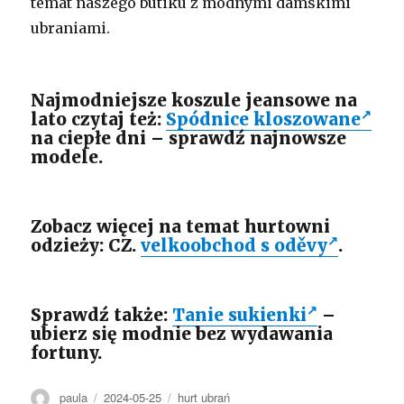
temat naszego butiku z modnymi damskimi
ubraniami.
Najmodniejsze koszule jeansowe na
lato czytaj też:
Spódnice kloszowane
na ciepłe dni – sprawdź najnowsze
modele.
Zobacz więcej na temat hurtowni
odzieży: CZ.
velkoobchod s oděvy
.
Sprawdź także:
Tanie sukienki
–
ubierz się modnie bez wydawania
fortuny.
Autor
Opublikowano
Kategorie
paula
2024-05-25
hurt ubrań