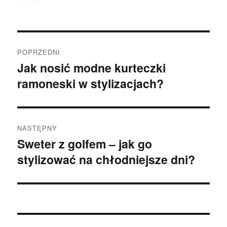
Nawigacja
POPRZEDNI
wpisu
Jak nosić modne kurteczki
Poprzedni
ramoneski w stylizacjach?
wpis:
NASTĘPNY
Sweter z golfem – jak go
Następny
stylizować na chłodniejsze dni?
wpis: