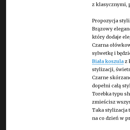
z klasycznymi, 
Propozycja styli
Brązowy eleganc
który dodaje ele
Czarna ołówkowa
sylwetkę i będz
Biała koszula
z 
stylizacji, świ
Czarne skórzane
dopełni całą styl
Torebka typu sh
zmieścisz wszys
Taka stylizacja
na co dzień w pr