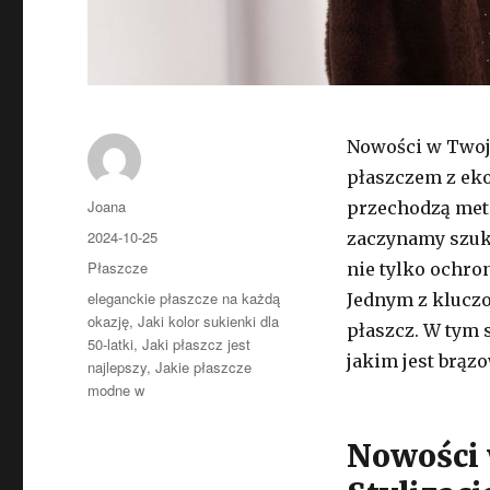
Nowości w Twoje
płaszczem z eko
Autor
Joana
przechodzą meta
Opublikowano
2024-10-25
zaczynamy szuka
Kategorie
Płaszcze
nie tylko ochro
Tagi
eleganckie płaszcze na każdą
Jednym z kluczo
okazję
,
Jaki kolor sukienki dla
płaszcz. W tym 
50-latki
,
Jaki płaszcz jest
jakim jest brąz
najlepszy
,
Jakie płaszcze
modne w
Nowości 