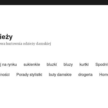
ieży
etowa hurtownia odzieży damskiej
j na rynku
sukienkie
bluzki
bluzy
kurtki
Spodni
lności
Porady stylistki
buty damskie
drogeria
Hom