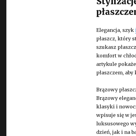
Stylizac
płaszcze
Elegancja, szyk
płaszcz, który s
szukasz płaszcz
komfort w chłod
artykule pokaże
płaszczem, aby 
Brązowy płaszcz
Brązowy eleganc
klasyki i nowoc
wpisuje się w j
luksusowego wyr
dzień, jak i na 