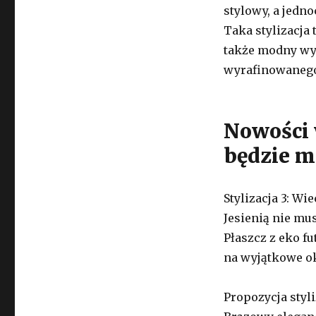
stylowy, a jedno
Taka stylizacja 
także modny wyg
wyrafinowanego 
Nowości w
będzie m
Stylizacja 3: Wi
Jesienią nie mu
Płaszcz z eko f
na wyjątkowe ok
Propozycja styli