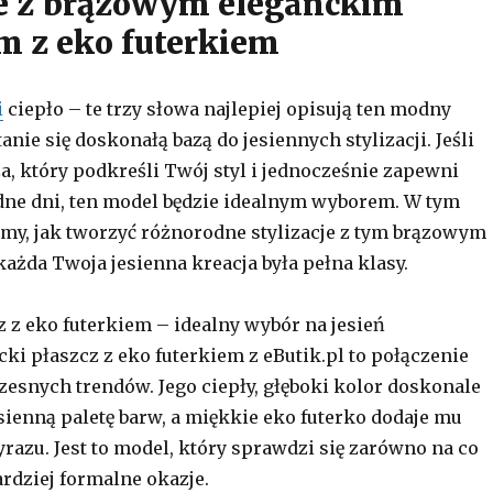
je z brązowym eleganckim
m z eko futerkiem
i
ciepło – te trzy słowa najlepiej opisują ten modny
tanie się doskonałą bazą do jesiennych stylizacji. Jeśli
a, który podkreśli Twój styl i jednocześnie zapewni
ne dni, ten model będzie idealnym wyborem. W tym
my, jak tworzyć różnorodne stylizacje z tym brązowym
każda Twoja jesienna kreacja była pełna klasy.
 z eko futerkiem – idealny wybór na jesień
ki płaszcz z eko futerkiem z eButik.pl to połączenie
zesnych trendów. Jego ciepły, głęboki kolor doskonale
esienną paletę barw, a miękkie eko futerko dodaje mu
azu. Jest to model, który sprawdzi się zarówno na co
bardziej formalne okazje.