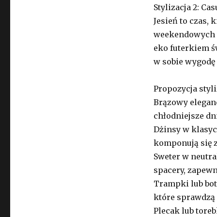
Stylizacja 2: C
Jesień to czas,
weekendowych w
eko futerkiem ś
w sobie wygodę i
Propozycja styli
Brązowy eleganc
chłodniejsze dn
Dżinsy w klasy
komponują się z
Sweter w neutra
spacery, zapewni
Trampki lub bot
które sprawdzą 
Plecak lub tore