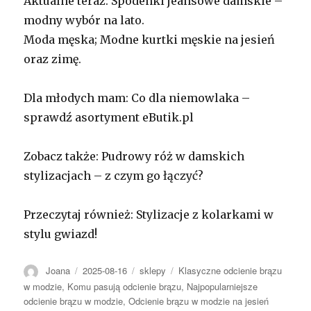
Aktualne teraz: Spodenki jeansowe damskie –
modny wybór na lato.
Moda męska; Modne kurtki męskie na jesień
oraz zimę.
Dla młodych mam: Co dla niemowlaka –
sprawdź asortyment eButik.pl
Zobacz także: Pudrowy róż w damskich
stylizacjach – z czym go łączyć?
Przeczytaj również: Stylizacje z kolarkami w
stylu gwiazd!
Autor
Opublikowano
Kategorie
Tagi
Joana
2025-08-16
sklepy
Klasyczne odcienie brązu
w modzie
,
Komu pasują odcienie brązu
,
Najpopularniejsze
odcienie brązu w modzie
,
Odcienie brązu w modzie na jesień