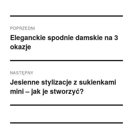
Nawigacja
POPRZEDNI
wpisu
Eleganckie spodnie damskie na 3
Poprzedni
okazje
wpis:
NASTĘPNY
Jesienne stylizacje z sukienkami
Następny
mini – jak je stworzyć?
wpis: