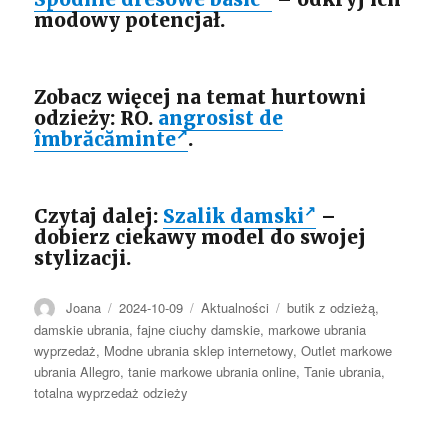
modowy potencjał.
Zobacz więcej na temat hurtowni
odzieży: RO.
angrosist de
îmbrăcăminte
.
Czytaj dalej:
Szalik damski
–
dobierz ciekawy model do swojej
stylizacji.
Autor
Opublikowano
Kategorie
Tagi
Joana
2024-10-09
Aktualności
butik z odzieżą
,
damskie ubrania
,
fajne ciuchy damskie
,
markowe ubrania
wyprzedaż
,
Modne ubrania sklep internetowy
,
Outlet markowe
ubrania Allegro
,
tanie markowe ubrania online
,
Tanie ubrania
,
totalna wyprzedaż odzieży