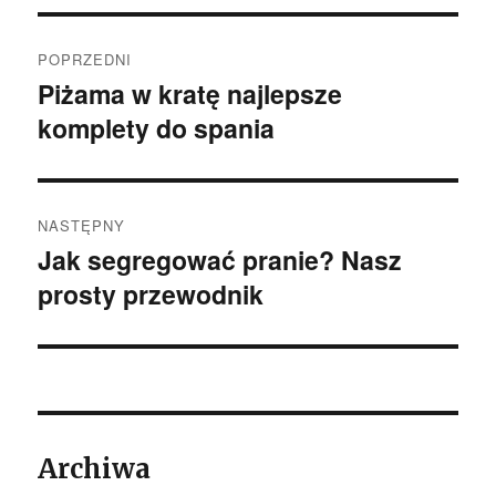
Nawigacja
POPRZEDNI
wpisu
Piżama w kratę najlepsze
Poprzedni
komplety do spania
wpis:
NASTĘPNY
Jak segregować pranie? Nasz
Następny
prosty przewodnik
wpis:
Archiwa