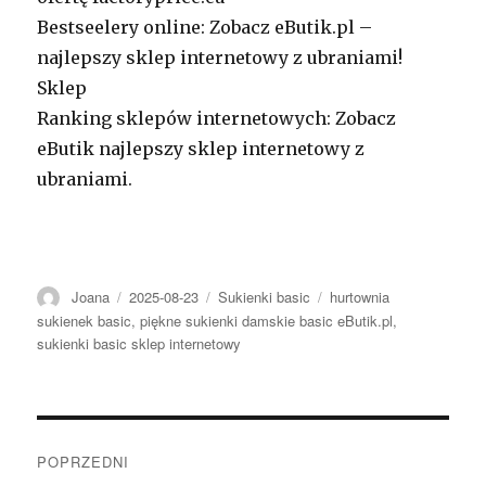
Bestseelery online: Zobacz eButik.pl –
najlepszy sklep internetowy z ubraniami!
Sklep
Ranking sklepów internetowych: Zobacz
eButik najlepszy sklep internetowy z
ubraniami.
Autor
Opublikowano
Kategorie
Tagi
Joana
2025-08-23
Sukienki basic
hurtownia
sukienek basic
,
piękne sukienki damskie basic eButik.pl
,
sukienki basic sklep internetowy
Nawigacja
POPRZEDNI