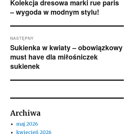
wpisu
Kolekcja dresowa marki rue paris
Poprzedni
– wygoda w modnym stylu!
wpis:
NASTĘPNY
Sukienka w kwiaty – obowiązkowy
Następny
must have dla miłośniczek
wpis:
sukienek
Archiwa
maj 2026
kwiecień 2026