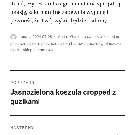
dzień, czy też krótszego modelu na specjalną
okazję, zakup online zapewnia wygodę i
pewność, że Twój wybór będzie trafiony.
Autor
Opublikowano
Kategorie
Tagi
lena
2024-07-08
Moda
,
Płaszcze damskie
modne
płaszcze alpaka
,
płaszcze alpaka hurtownia odzieży
,
płaszcze
alpaka sklep internetowy
Nawigacja
POPRZEDNI
wpisu
Jasnozielona koszula cropped z
Poprzedni
guzikami
wpis:
NASTĘPNY