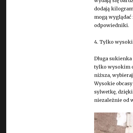
wydają się bardz
dodają kilogram
mogą wyglądać 
odpowiedniki.
4. Tylko wysoki
Długa sukienka 
tylko wysokim o
niższa, wybiera
Wysokie obcasy 
sylwetkę, dzięk
niezależnie od 