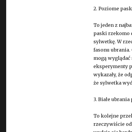
2. Poziome pask
To jeden z naj
paski rzekomo 
sylwetkę. W rze
fasonu ubrania.
mogą wyglądać s
eksperymenty p
wykazały, że o
że sylwetka wyd
3. Białe ubrania
To kolejne prze
rzeczywiście od