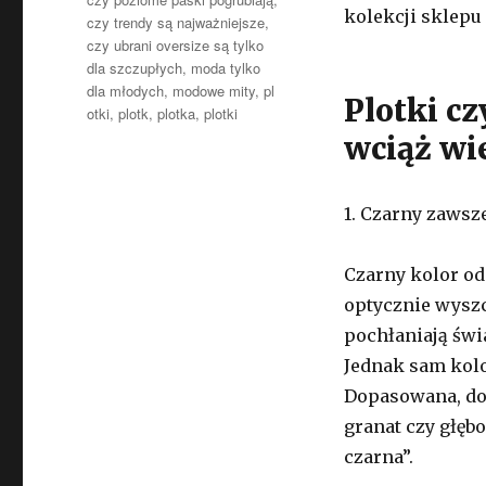
kolekcji sklepu 
czy trendy są najważniejsze
,
czy ubrani oversize są tylko
dla szczupłych
,
moda tylko
dla młodych
,
modowe mity
,
pl
Plotki c
otki
,
plotk
,
plotka
,
plotki
wciąż wi
1. Czarny zawsz
Czarny kolor od
optycznie wyszc
pochłaniają świa
Jednak sam kolo
Dopasowana, do
granat czy głęb
czarna”.