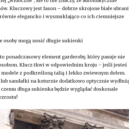
iej „widoczne”, ale to nie znaczy, że automatycznie
ów. Kluczowy jest fason – dobrze skrojone białe ubrani
równie elegancko i wysmuklająco co ich ciemniejsze
e osoby mogą nosić długie sukienki
to ponadczasowy element garderoby, który pasuje nie
sobom. Klucz tkwi w odpowiednim kroju – jeśli jesteś
j modele z podkreśloną talią i lekko zwiewnym dołem.
lub sandałki na koturnie dodatkowo optycznie wydłuż
i czemu długa sukienka będzie wyglądać doskonale
wzrostu!