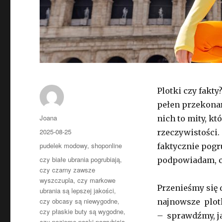
Plotki czy fakt
pełen przekonań
Autor
Joana
nich to mity, k
Opublikowano
2025-08-25
rzeczywistości.
Kategorie
pudelek modowy
,
shoponline
faktycznie pogr
Tagi
czy białe ubrania pogrubiają
,
podpowiadam, co
czy czarny zawsze
wyszczupla
,
czy markowe
Przenieśmy się 
ubrania są lepszej jakości
,
czy obcasy są niewygodne
,
najnowsze plot
czy płaskie buty są wygodne
,
– sprawdźmy, ja
czy poziome paski pogrubiają
,