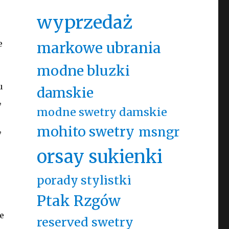
wyprzedaż
e
markowe ubrania
modne bluzki
u
damskie
,
modne swetry damskie
mohito swetry
,
msngr
orsay sukienki
porady stylistki
Ptak Rzgów
e
reserved swetry