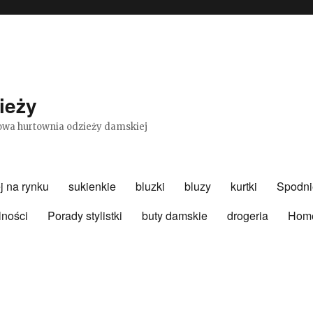
ieży
etowa hurtownia odzieży damskiej
j na rynku
sukienkie
bluzki
bluzy
kurtki
Spodni
lności
Porady stylistki
buty damskie
drogeria
Hom