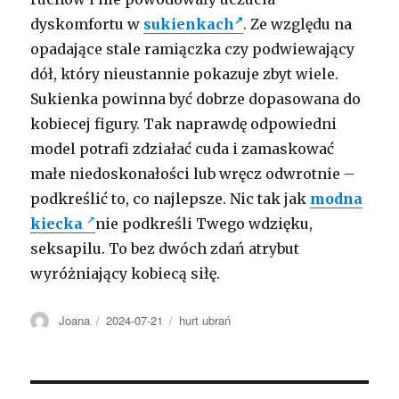
dyskomfortu w
sukienkach
. Ze względu na
opadające stale ramiączka czy podwiewający
dół, który nieustannie pokazuje zbyt wiele.
Sukienka powinna być dobrze dopasowana do
kobiecej figury. Tak naprawdę odpowiedni
model potrafi zdziałać cuda i zamaskować
małe niedoskonałości lub wręcz odwrotnie –
podkreślić to, co najlepsze. Nic tak jak
modna
kiecka
nie podkreśli Twego wdzięku,
seksapilu. To bez dwóch zdań atrybut
wyróżniający kobiecą siłę.
Autor
Opublikowano
Kategorie
Joana
2024-07-21
hurt ubrań