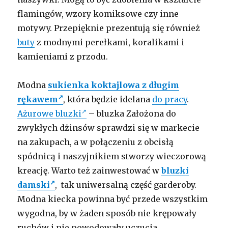
flamingów, wzory komiksowe czy inne
motywy. Przepięknie prezentują się również
buty
z modnymi perełkami, koralikami i
kamieniami z przodu.
Modna
sukienka koktajlowa z długim
rękawem
, która będzie idelana
do pracy
.
Ażurowe bluzki
– bluzka Założona do
zwykłych dżinsów sprawdzi się w markecie
na zakupach, a w połączeniu z obcisłą
spódnicą i naszyjnikiem stworzy wieczorową
kreację. Warto też zainwestować w
bluzki
damski
, tak uniwersalną część garderoby.
Modna kiecka powinna być przede wszystkim
wygodna, by w żaden sposób nie krępowały
ruchów i nie powodowały uczucia