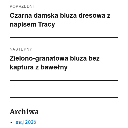
Nawigacja
POPRZEDNI
wpisu
Czarna damska bluza dresowa z
Poprzedni
napisem Tracy
wpis:
NASTĘPNY
Zielono-granatowa bluza bez
Następny
kaptura z bawełny
wpis:
Archiwa
maj 2026