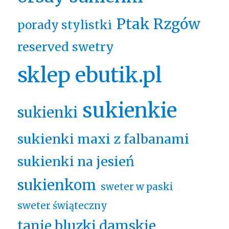
Ptak Rzgów
porady stylistki
reserved swetry
sklep ebutik.pl
sukienkie
sukienki
sukienki maxi z falbanami
sukienki na jesień
sukienkom
sweter w paski
sweter świąteczny
tanie bluzki damskie