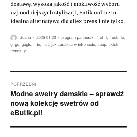
dostawę, wysoką jakość i możliwość wyboru
najmodniejszych stylizacji, Butik online to
idealna alternatywa dla aliex press i nie tylko.
Autor
Opublikowano
Kategorie
Tagi
Joana
2025-01-30
program partnerski
af
,
f
,
f ook
,
fa
,
g
,
go
,
gogle
,
i
,
in
,
inst
,
jak zarabiać w intrenecie
,
sbop
,
tiktok
trends
,
y
Nawigacja
POPRZEDNI
wpisu
Modne swetry damskie – sprawdź
Poprzedni
nową kolekcję swetrów od
wpis:
eButik.pl!