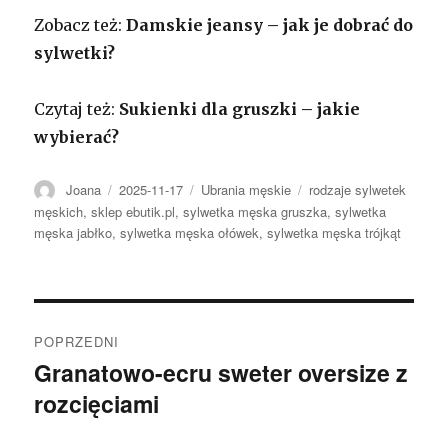
Zobacz też:
Damskie jeansy – jak je dobrać do
sylwetki?
Czytaj też:
Sukienki dla gruszki – jakie
wybierać?
Autor
Opublikowano
Kategorie
Tagi
Joana
2025-11-17
Ubrania męskie
rodzaje sylwetek
męskich
,
sklep ebutik.pl
,
sylwetka męska gruszka
,
sylwetka
męska jabłko
,
sylwetka męska ołówek
,
sylwetka męska trójkąt
Nawigacja
POPRZEDNI
wpisu
Granatowo-ecru sweter oversize z
Poprzedni
rozcięciami
wpis: