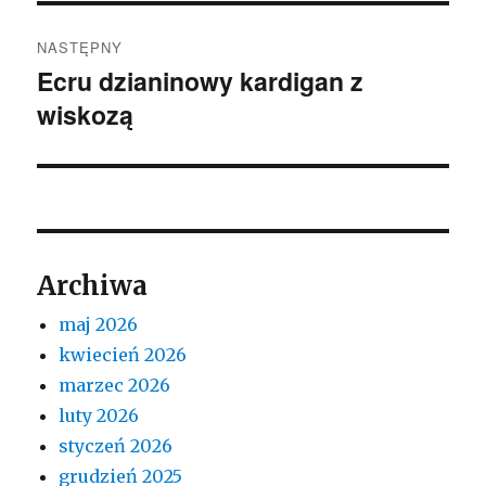
NASTĘPNY
Ecru dzianinowy kardigan z
Następny
wiskozą
wpis:
Archiwa
maj 2026
kwiecień 2026
marzec 2026
luty 2026
styczeń 2026
grudzień 2025