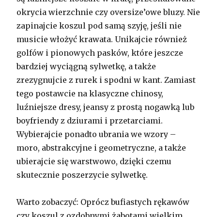
okrycia wierzchnie czy oversize’owe bluzy. Nie
zapinajcie koszul pod samą szyję, jeśli nie
musicie włożyć krawata. Unikajcie również
golfów i pionowych pasków, które jeszcze
bardziej wyciągną sylwetkę, a także
zrezygnujcie z rurek i spodni w kant. Zamiast
tego postawcie na klasyczne chinosy,
luźniejsze dresy, jeansy z prostą nogawką lub
boyfriendy z dziurami i przetarciami.
Wybierajcie ponadto ubrania we wzory –
moro, abstrakcyjne i geometryczne, a także
ubierajcie się warstwowo, dzięki czemu
skutecznie poszerzycie sylwetkę.
Warto zobaczyć: Oprócz bufiastych rękawów
czy koszul z ozdobnymi żabotami wielkim