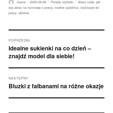
Autor
Opublikowano
Kategorie
Tagi
Joana
2025-06-06
Porady stylistki
dress code
,
jak
się ubrać na rozmowę o pracę
,
modne spódnice
,
stylizacje do
pracy
,
ubrania
Nawigacja
POPRZEDNI
wpisu
Idealne sukienki na co dzień –
Poprzedni
znajdź model dla siebie!
wpis:
NASTĘPNY
Bluzki z falbanami na różne okazje
Następny
wpis: