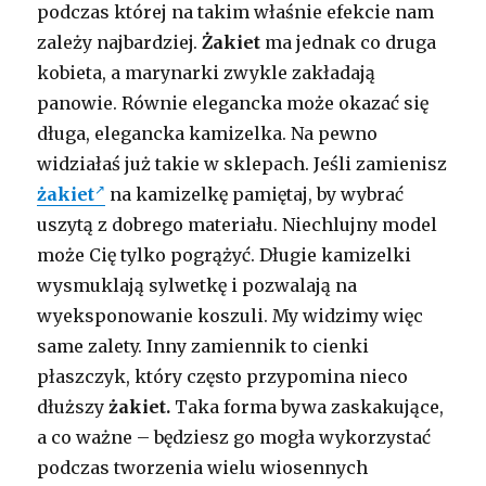
podczas której na takim właśnie efekcie nam
zależy najbardziej.
Żakiet
ma jednak co druga
kobieta, a marynarki zwykle zakładają
panowie. Równie elegancka może okazać się
długa, elegancka kamizelka. Na pewno
widziałaś już takie w sklepach. Jeśli zamienisz
żakiet
na kamizelkę pamiętaj, by wybrać
uszytą z dobrego materiału. Niechlujny model
może Cię tylko pogrążyć. Długie kamizelki
wysmuklają sylwetkę i pozwalają na
wyeksponowanie koszuli. My widzimy więc
same zalety. Inny zamiennik to cienki
płaszczyk, który często przypomina nieco
dłuższy
żakiet.
Taka forma bywa zaskakujące,
a co ważne – będziesz go mogła wykorzystać
podczas tworzenia wielu wiosennych