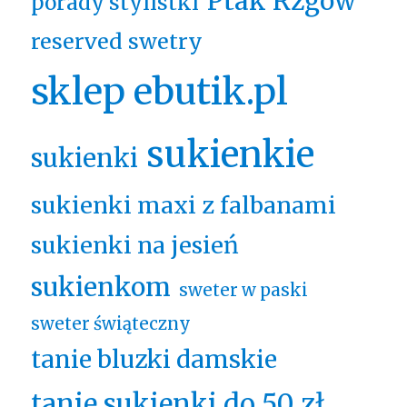
Ptak Rzgów
porady stylistki
reserved swetry
sklep ebutik.pl
sukienkie
sukienki
sukienki maxi z falbanami
sukienki na jesień
sukienkom
sweter w paski
sweter świąteczny
tanie bluzki damskie
tanie sukienki do 50 zł