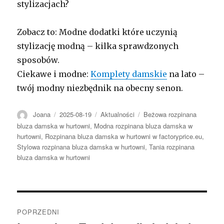
stylizacjach?
Zobacz to: Modne dodatki które uczynią
stylizację modną – kilka sprawdzonych
sposobów.
Ciekawe i modne:
Komplety damskie
na lato –
twój modny niezbędnik na obecny senon.
Autor
Opublikowano
Kategorie
Tagi
Joana
2025-08-19
Aktualności
Beżowa rozpinana
bluza damska w hurtowni
,
Modna rozpinana bluza damska w
hurtowni
,
Rozpinana bluza damska w hurtowni w factoryprice.eu
,
Stylowa rozpinana bluza damska w hurtowni
,
Tania rozpinana
bluza damska w hurtowni
Nawigacja
POPRZEDNI
wpisu