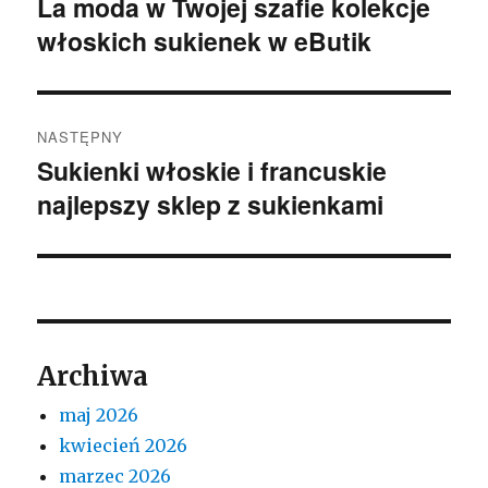
La moda w Twojej szafie kolekcje
Poprzedni
włoskich sukienek w eButik
wpis:
NASTĘPNY
Sukienki włoskie i francuskie
Następny
najlepszy sklep z sukienkami
wpis:
Archiwa
maj 2026
kwiecień 2026
marzec 2026