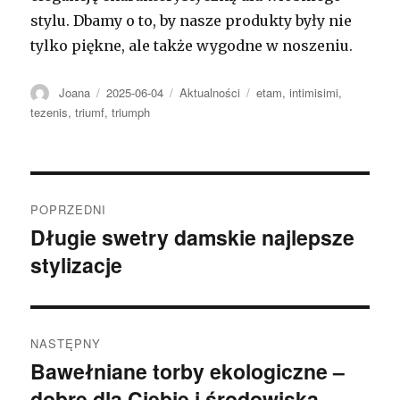
stylu. Dbamy o to, by nasze produkty były nie
tylko piękne, ale także wygodne w noszeniu.
Autor
Opublikowano
Kategorie
Tagi
Joana
2025-06-04
Aktualności
etam
,
intimisimi
,
tezenis
,
triumf
,
triumph
Nawigacja
POPRZEDNI
wpisu
Długie swetry damskie najlepsze
Poprzedni
stylizacje
wpis:
NASTĘPNY
Bawełniane torby ekologiczne –
Następny
dobre dla Ciebie i środowiska
wpis: