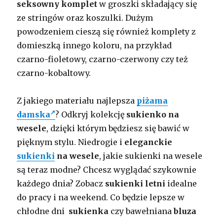
seksowny komplet
w groszki składający się
ze stringów oraz koszulki. Dużym
powodzeniem cieszą się również komplety z
domieszką innego koloru, na przykład
czarno-fioletowy, czarno-czerwony czy też
czarno-kobaltowy.
Z jakiego materiału najlepsza
piżama
damska
? Odkryj kolekcję
sukienko na
wesele
, dzięki którym będziesz się bawić w
pięknym stylu. Niedrogie i
eleganckie
sukienki
na wesele
, j
akie sukienki na wesele
są teraz modne? Chcesz wyglądać szykownie
każdego dnia? Zobacz
sukienki letni
idealne
do pracy i na weekend. Co będzie lepsze w
chłodne dni
sukienka
czy bawełniana
bluza